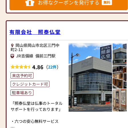
お得なクーポンを発行する
無料
＿＿＿
創業明治20年。老舗仏壇仏具
専門店。
お仏壇を通じて、お客様に安
らぎと家族の絆をお届けした
有限会社 照泰仏堂
い。
それが岸佛光堂の願いです。
岡山県岡山市北区三門中
￣￣￣￣￣￣￣￣￣￣￣￣￣
町2-11
￣￣￣￣￣￣￣￣￣￣￣￣￣
JR吉備線
備前三門駅
￣￣￣
◆【New Style 仏壇】
4.86
（
）
22件
間接照明を多く取り入れた、
来店予約可
こころ和む空間作りをしてい
ますので、
クレジットカード可
楽しみながらゆっくりとご覧
駐車場あり
いただけます。
「照泰仏堂は仏事のトータル
奉還町商店街の中、岡山店の
サポートを行っております」
隣に店舗をかまえています。
専用駐車場の位置が分からな
・六つの安心無料サービス
い場合は、係の者がご案内い