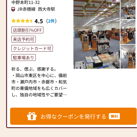
今まで大切に拝まれてこられ
中野本町11-32
たお仏壇、仏具の修理も承っ
JR赤穂線
西大寺駅
ております。
4.5
（
）
2件
また墓石の販売・修復（傾き
店頭割引%OFF
直し、墓じまい）年間清掃等
も承っております。草の生え
来店予約可
にくい土（防草マサ）も多く
クレジットカード可
の方よりご依頼いただいてお
駐車場あり
ります。
祈る、偲ぶ、感謝する。
・岡山市東区を中心に、備前
市・瀬戸内市・赤磐市・和気
町の東備地域をも広くカバー
し、独自の地域性やご要望に
お応えしています。
・独特の地域性や多種多様な
宗派や宗旨に細やかに対応し
お得なクーポンを発行する
無料
ています。
・長く続く伝統を守りなが
ら、若い世代からのご要望に