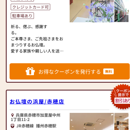
い場合は、係の者がご案内い
ございます。
たし
クレジットカード可
ますのでお気軽にお電話くだ
駐車場あり
◆【仏具】
さい。
「こんな仏具があったんだ!?」
祈る、偲ぶ、感謝す
可愛らしい形、楽しい形、か
1Fと3Fと隣接するNewStyle仏
る。
っこいい形を選りすぐって展
壇奉還町店に、合わせて約80
ご本尊さま、ご先祖さまをお
示しています。
本のお仏壇を展示していま
まつりするお仏壇。
新しい感性を取り入れ、デザ
す。
愛する家族や親しい人を送ら
イナーが企画したお品もござ
大型仏壇、半間仏間用仏壇、
れた後、誰もが大きな悲しみ
います。
小型台付仏壇、金仏壇、
を感じます。
お客様が楽しみながら仏具を
上置仏壇、神徒壇など様々な
お仏壇の前で手を合わせ、会
お得なクーポンを発行する
無料
選ぶことができる環境です。
種類のお仏壇を展示していま
話をしながら
す。
人は悲しみを乗り越えていく
◆【岡山本店】
ことができます。
隣接する岡山店には従来型の
岡山店に隣接し、最先端の仏
供養して心を通わせる場所と
お仏壇を展示しております。
壇仏具をご覧いただける
して、お仏壇は亡くなられた
お仏壇の浜屋/赤穂店
現代的なデザインを取り入れ
家具調仏壇ギャラリー、
ご家族やご先祖を偲び、
た伝統的なお仏壇をご覧いた
【NewStyle仏壇 奉還町店】も
家族の絆をつくる場所でもあ
兵庫県赤穂市加里屋中州
だけます。
ご覧ください。
ります。
1丁目11-2
こころ穏やかな姿をみて、ご
JR赤穂線
播州赤穂駅
◆【墓石】
◆【仏壇】
先祖様もきっと喜ばれるでし