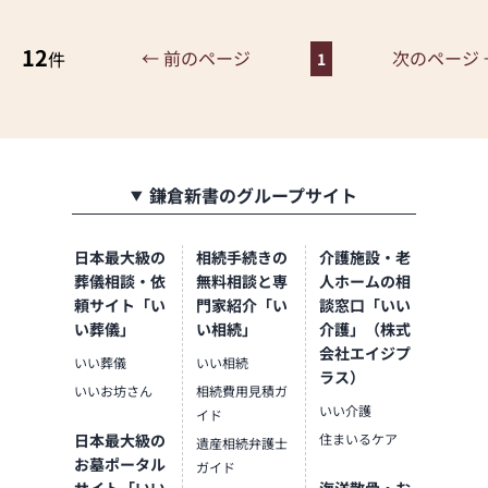
もお応えしています。
12
◆お墓の展示もございますの
← 前のページ
次のページ 
件
1
でお気軽にご相談くださ
い！
◆PayPay・ｄ払い使えます♬
鎌倉新書のグループサイト
日本最大級の
相続手続きの
介護施設・老
葬儀相談・依
無料相談と専
人ホームの相
頼サイト「い
門家紹介「い
談窓口「いい
い葬儀」
い相続」
介護」（株式
会社エイジプ
いい葬儀
いい相続
ラス）
いいお坊さん
相続費用見積ガ
いい介護
イド
日本最大級の
住まいるケア
遺産相続弁護士
お墓ポータル
ガイド
サイト「いい
海洋散骨・お