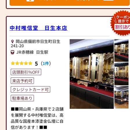
◆駐車場 約14台◆
本漆、純金箔、本金紛を使用
し自社工房で製造した金仏壇
を、半間仏間用から三ツ割仏
間、一間仏間用大型仏壇ま
中村唯信堂 日生本店
で、赤穂店では金仏壇約２０
本、唐木仏壇を約２０本取り
岡山県備前市日生町日生
揃えています。
241-20
当店しかない、工房で製作し
JR赤穂線
日生駅
た唯信堂オリジナル仏壇を多
数展示しています。
5
（
）
1件
その価格も、京阪神のお客様
店頭割引%OFF
があっと驚くほどのお値打ち
価格を提示しています。
来店予約可
上机、和讃机、和讃箱、文章
クレジットカード可
箱、輪台等も品数豊富に取り
駐車場あり
揃えております。
■■岡山県・兵庫県で２店舗
塗替修理（修理計画→分解→
を展開する中村唯信堂は、高
洗い→木地直し→下地塗→漆
品質な国産本漆塗金仏壇に自
塗→金箔押→組立）などを自
信があります！■■
社工房で行っており、本漆・