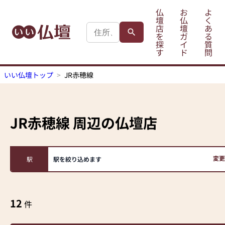
仏
お
よ
壇
仏
く
店
壇
あ
を
ガ
る
探
イ
質
す
ド
問
いい仏壇トップ
JR赤穂線
JR赤穂線
周辺の仏壇店
変更
駅
駅を絞り込めます
12
件