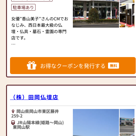
お越しくださいませ。
駐車場あり
パナソニック岡山工場北300ｍ
女優”香山美子”さんのCMでお
”仏壇 中原三法堂” の大きな看
なじみ、西日本最大級の仏
板が目印です。
壇・仏具・墓石・霊園の専門
店です。
◆駐車場 約9台◆
◆おかげさまでご好評をいた
だいております、オリジナル
仏壇”よろい”・オリジナル墓
お得なクーポンを発行する
無料
石”オアシス”シリーズなどの
他に、モード（家具調）仏壇
も多数展示しております。
◆明るく広い店内で、ゆっく
りとご覧いただけます。
（株）田岡仏壇店
◆実務経験豊富な仏事コーデ
ィネーター・お墓ディレクタ
岡山県岡山市東区藤井
ーの有資格者も在籍しており
259-2
ます。
JR山陽本線(姫路～岡山)
◆仏壇・仏具だけでなく、墓
東岡山駅
石・霊園・永代供養等につい