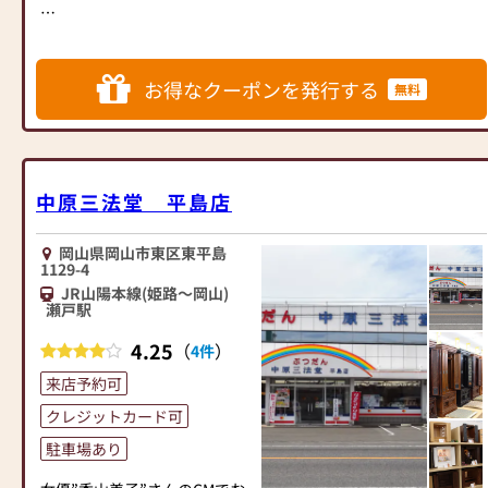
純金箔を扱える数少ない仏壇
本漆、純金箔、本金紛を使用
店です。
し自社工房で製造した金仏壇
お客様の立場に立った丁寧な
を、約４０本、唐木仏壇を約
お得なクーポンを発行する
商品説明、品質へのこだわ
無料
４０本取り揃えています。
り、仏壇から仏具まで豊富な
工房で製作した唯信堂オリジ
品揃えでお客様のご来店をお
ナル仏壇は京阪神のお客様が
待ちしております。
「あっ」と驚く価格で提示し
お近くにお越しの際はぜひお
ています。
中原三法堂 平島店
立ち寄りください。
ぜひ、ページ上部にある「お
岡山県岡山市東区東平島
すすめ仏壇」にて展示商品を
1129-4
【電車でお越しの方】
ご覧ください。
JR山陽本線(姫路～岡山)
JR赤穂線「播州赤穂駅」より
瀬戸駅
徒歩にて約２分
お客様の立場に立った丁寧な
【お車でお越しの方】
4.25
（
）
4件
商品説明、品質へのこだわ
山陽自動車道「赤穂IC」より
り、仏壇から仏具まで豊富な
来店予約可
車で約11分
品揃えでお客様のご来店をお
※駐車場完備しております。
クレジットカード可
待ちしております。
（２台分）
駐車場あり
【電車でお越しの方】