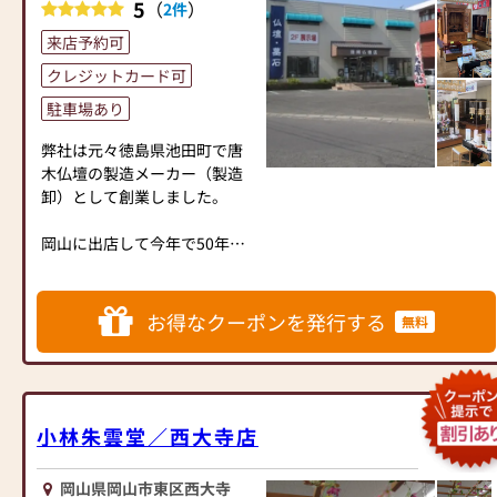
5
（
）
2件
てもご相談下さい。
来店予約可
ぜひ一度中原三法堂 西大寺店
クレジットカード可
にお越しくださいませ。
駐車場あり
天満屋ハピータウン西大寺店
弊社は元々徳島県池田町で唐
斜め向かい ”ぶつだん 中原三
木仏壇の製造メーカー（製造
法堂” の大きな看板が目印で
卸）として創業しました。
す。
◆駐車場 約20台◆
岡山に出店して今年で50年目
を迎えます。現在は仏壇・仏
具・墓石・満中陰のギフトな
どを小売業を営んでいます。
お得なクーポンを発行する
無料
仏壇の製造メーカーの経験を
活かし、お客様がお求めにな
られる商品のご提案とお買い
上げいただき、より心が豊か
になっていただけることを心
小林朱雲堂／西大寺店
がけています。
岡山県岡山市東区西大寺