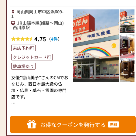
用命にお答え致します。
専用駐車場4台分有り。
現在は4代目、5代目が書かせ
昭和55年（1980）に、塩屋字
西口パーキングもご利用下さ
ていただいております。
岡山県岡山市中区浜609-
寺田に浜屋15号店としてオー
い。駐車サービス券をお渡し
1
プン、以来40年の永きにわた
します。
◆【墓石】
JR山陽本線(姫路～岡山)
ってご愛顧をいただいており
西川原駅
墓石に関することも専門のス
ましたが、この度赤穂警察署
タッフがお手伝いいたしま
4.75
（
）
4件
の東、イオン赤穂店の西側
す。
（赤穂市加里屋中洲1丁目11-
新規建立はもちろん、棹石や
来店予約可
2）に移転、6月6日より営業を
霊標への追加彫り、クリーニ
クレジットカード可
行います。
ングや改修などのメンテナン
ス、
駐車場あり
当店ではコロナ対策として下
移設やお墓終いなど、どんな
女優”香山美子”さんのCMでお
記の項目を実施しておりま
ことでも岸佛光堂へご相談く
なじみ、西日本最大級の仏
す。
ださい。
壇・仏具・墓石・霊園の専門
①消毒液を設置
店です。
②従業員は手洗い・うが
◆【安心のサービス】
い・マスクを着用
１ 仏壇公正競争規約準拠
◆おかげさまでご好評をいた
③お客様から一定の距離
の「お仏壇品質表示」、安心
だいております、オリジナル
④1窓やドアを開けるなどし
の「お仏壇保証書」
仏壇”よろい”・オリジナル墓
ての換気
２ 岡山県内全域お仏壇配
お得なクーポンを発行する
無料
石”オアシス”シリーズ・モー
⑤短縮営業等によって営業
達無料
ド（家具調）仏壇等多数展示
時間を調整