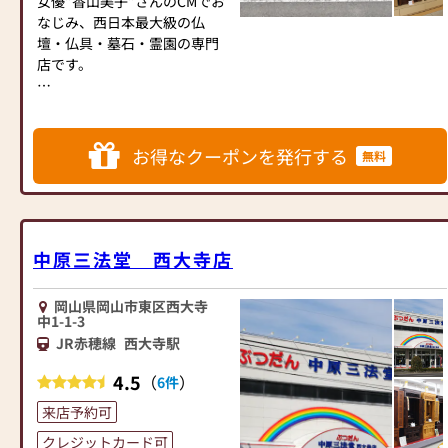
女優”香山美子”さんのCMでお
JR赤穂線「日生駅」より徒歩
なじみ、西日本最大級の仏
にて約５分
壇・仏具・墓石・霊園の専門
【お車でお越しの方】
店です。
山陽自動車道「備前IC」より
車で約７分
◆おかげさまでご好評をいた
だいております、オリジナル
仏壇”よろい”・オリジナル墓
お得なクーポンを発行する
無料
石”オアシス”シリーズなどに
加え、モード系（家具調）仏
壇も多数展示しております。
◆明るく広い店内で、ゆっく
りとご覧いただけます。
中原三法堂 西大寺店
◆実務経験豊富な仏事コーデ
ィネーター・お墓ディレクタ
岡山県岡山市東区西大寺
ーの有資格者も在籍しており
中1-1-3
ます。
JR赤穂線
西大寺駅
◆仏壇・仏具・墓石だけでな
く、永代供養等のご相談も承
4.5
（
）
6件
ります。
来店予約可
ぜひ一度中原三法堂 平島店に
クレジットカード可