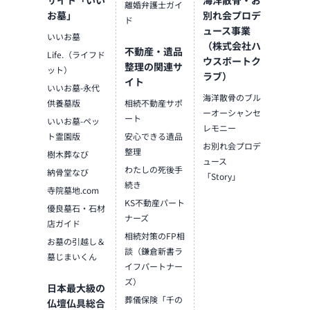
離婚弁護士ガイ
お墓」
別れ会プロデ
ド
ュース事業
いいお墓
（株式会社ハ
不動産・遺品
Life.（ライフド
ウスボートク
整理の関連サ
ット）
ラブ）
イト
いいお墓-永代
海洋散骨のブル
供養墓版
相続不動産サポ
ーオーシャンセ
ート
いいお墓-ペッ
レモニー
ト霊園版
安心できる遺品
お別れ会プロデ
整理
樹木葬なび
ュース
わたしの死後手
納骨堂なび
「Story」
続き
寺院墓地.com
KS不動産パート
優良墓石・石材
ナーズ
店ガイド
相続対策のFP相
お墓の引越し＆
談（鎌倉新書ラ
墓じまいくん
イフパートナー
ズ）
日本最大級の
葬儀保険「千の
仏壇仏具総合