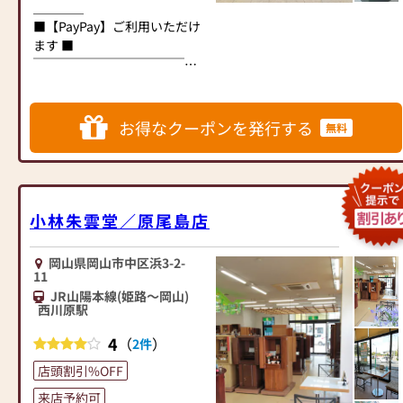
シンプル、かっこいい、可愛
＿＿＿＿
らしい、現代の感性に応えら
■【PayPay】ご利用いただけ
れるラインナップです。
ます ■
材質、デザイン、品質、使い
￣￣￣￣￣￣￣￣￣￣￣￣￣
勝手にも一際こだわってお
￣￣￣￣
り、好評の
＿＿＿＿＿＿＿＿＿＿＿＿＿
オリジナル仏壇も展示販売し
＿＿＿＿＿＿＿＿＿＿＿＿＿
お得なクーポンを発行する
無料
ております。
＿＿＿
デザイナーが設計したお仏壇
創業明治20年。仏壇仏具の専
も多数ございます。
門店です。
「お仏壇を通じて、お客様に
◆【位牌】
安らぎと家族の絆をお届けし
小林朱雲堂／原尾島店
明治20年の創業から位牌の取
たい」
扱いをしており、経験・知識
それが岸佛光堂の願いです。
岡山県岡山市中区浜3-2-
が豊富でございます。
￣￣￣￣￣￣￣￣￣￣￣￣￣
11
端正で綺麗な文字が好評の本
￣￣￣￣￣￣￣￣￣￣￣￣￣
JR山陽本線(姫路～岡山)
金手書き文字は、3代目より継
￣￣￣
西川原駅
承し、
◆【岡山店】
4
（
）
2件
現在は4代目、5代目が書かせ
奉還町商店街の中に店舗をか
ていただいております。
まえています。
店頭割引%OFF
New Style 仏壇ではシンプルな
専用駐車場の位置が分からな
来店予約可
デザインのお位牌も取扱いが