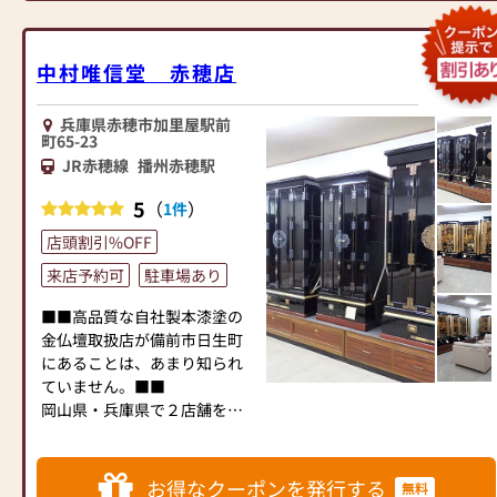
３ お仏壇の買い替えで、
しております。
以上の項目を心掛け営業して
古いお仏壇お引取り無料
◆明るく広い店内で、ゆっく
おります。ご理解のほど宜し
りとご覧いただけます。
中村唯信堂 赤穂店
くお願い致します。
◆【駐車場】
◆実務経験豊富な仏事コーデ
専用駐車場4台分有り。
ィネーター・お墓ディレクタ
満車の場合は、店員までお声
兵庫県赤穂市加里屋駅前
ーの有資格者も在籍しており
かけください。
町65-23
ます。
西口パーキングもご利用いた
JR赤穂線
播州赤穂駅
◆仏壇・仏具だけでなく、墓
だけます。駐車サービス券を
石・霊園についてもご相談承
5
（
）
1件
お渡しします。
ります。
店頭割引%OFF
◆最近では永代供養等のご相
談も多く頂いております。
来店予約可
駐車場あり
■■高品質な自社製本漆塗の
ぜひ一度中原三法堂 浜店にお
金仏壇取扱店が備前市日生町
越しくださいませ。
にあることは、あまり知られ
ていません。■■
岡山市中区役所（メディアコ
岡山県・兵庫県で２店舗を展
ム）北100ｍ ”ぶつだん 中原三
開する中村唯信堂は、高品質
法堂” の大きな看板が目印で
な国産本漆塗金仏壇の仏壇店
す。
です。
お得なクーポンを発行する
無料