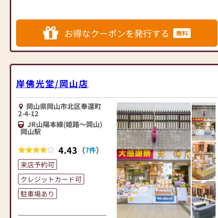
たし
①古いお仏壇の「焼却ご供
ますのでお気軽にお電話くだ
養」（お仏壇ご購入者の方）
さい。
②御位牌の文字彫り（御位牌
お得なクーポンを発行する
無料
ご購入者の方）
NewStyle仏壇奉還町店展示場
③専門家によるご安置
には、ワンフロアのみで30～
④高級仏具一式サービス
40本の家具調仏壇を展示して
⑤お手入れ用具サービス
おり、
⑥県内・近県配達無料
岸佛光堂/岡山店
岡山店の１F～3Fのお仏壇と合
わせると約80本のお仏壇を展
お仏壇、仏具、線香、満中陰
岡山県岡山市北区奉還町
示しています。お仏壇、仏
志、神棚といった多様な商品
2-4-12
具、位牌など最新のお品を数
を取り揃えております。
JR山陽本線(姫路～岡山)
多く取り入れ、
岡山駅
多くの方に好評をいただいて
また、キッズルームやカフェ
4.43
（
）
おります。
7件
といった休憩スペースを備
え、ご家族で訪問しやすい環
来店予約可
◆【仏壇】
境を作っています。
クレジットカード可
広島の府中、北海道の旭川、
徳島そして静岡など
駐車場あり
日本製New Style仏壇を含め約
30～40本展示しています。
＿＿＿＿＿＿＿＿＿＿＿＿＿