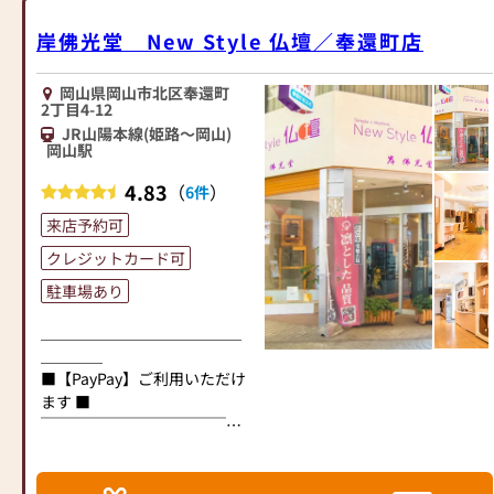
岸佛光堂 New Style 仏壇／奉還町店
岡山県岡山市北区奉還町
2丁目4-12
JR山陽本線(姫路～岡山)
岡山駅
4.83
（
）
6件
来店予約可
クレジットカード可
駐車場あり
＿＿＿＿＿＿＿＿＿＿＿＿＿
＿＿＿＿
■【PayPay】ご利用いただけ
ます ■
￣￣￣￣￣￣￣￣￣￣￣￣￣
￣￣￣￣
＿＿＿＿＿＿＿＿＿＿＿＿＿
＿＿＿＿＿＿＿＿＿＿＿＿＿