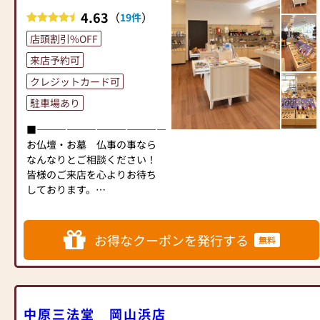
墓石に関することも専門のス
材料や造りの品質に定評のあ
ょう。
4.63
（
）
19件
タッフがお手伝いいたしま
る国内有力メーカー製作の岸
祈りのある心豊かな暮らしに
店頭割引%OFF
す。
佛光堂オリジナル仏壇を数多
お役に立ちたいと私たちは思
新規建立はもちろん、棹石や
く展示しております。デザイ
っています。
来店予約可
霊標への追加彫り、クリーニ
ン性・機能性・品質を追求し
クレジットカード可
ングや改修などのメンテナン
たモデルが人気です。
◆お得なセット仏壇ありま
ス、
オリジナル仏壇の代表作とし
駐車場あり
す！
移設やお墓終いなど、どんな
て「板扉一枚型シリーズ」、
◆PayPay・ｄ払い使えます♬
■―――――――――――――――――――――――――――■
ことでも岸佛光堂へご相談く
「心シリーズ」、「仏光シリ
お仏壇・お墓 仏事の事なら
ださい。
ーズ」、「京雅シリーズ」な
なんなりとご相談ください！
どがあり、お求めやすい価格
皆様のご来店を心よりお待ち
◆【安心のサービス】
帯から徳島産の高級品まで幅
しております。
１ 仏壇公正競争規約準拠
広いラインナップです。
■―――――――――――――――――――――――――――■
の「お仏壇品質表示」、安心
浜屋赤穂店では、あらゆる御
の「お仏壇保証書」
◆【位牌】
相談にお答えするため、仏事
２ 岡山県内全域お仏壇配
明治20年の創業から位牌の取
お得なクーポンを発行する
無料
コーディネーター、お墓ディ
達無料
扱いをしており、経験・知識
レクターの有資格者を配し、
３ お仏壇の買い替えで、
が豊富でございます。
安心出来る店づくりを目指し
古いお仏壇お引取り無料
端正で綺麗な文字が好評の
ております。
【本金手書き文字】は、3代目
仏壇仏具、墓石、あらゆる御
◆【駐車場】
より継承し、
中原三法堂 岡山浜店