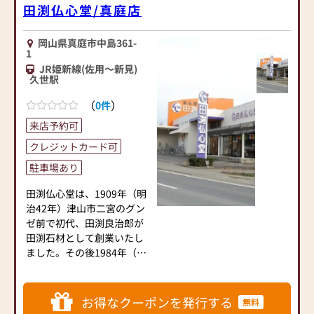
田渕仏心堂/真庭店
岡山県真庭市中島361-
1
JR姫新線(佐用～新見)
久世駅
（
）
0件
来店予約可
クレジットカード可
駐車場あり
田渕仏心堂は、1909年（明
治42年）津山市二宮のグン
ゼ前で初代、田渕良治郎が
田渕石材として創業いたし
ました。その後1984年（昭
和59年）10月5日、現在の
津山市小田中にお仏壇とお
仏具の専門店として有限会
お得なクーポンを発行する
無料
社田渕仏心堂を開業いたし