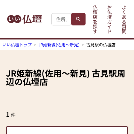
仏
お
よ
壇
仏
く
店
壇
あ
を
ガ
る
探
イ
質
す
ド
問
いい仏壇トップ
JR姫新線(佐用～新見)
古見駅の仏壇店
JR姫新線(佐用～新見)
古見駅
周
辺の仏壇店
1
件