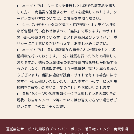
本サイトでは、クーポンを発行したお店で仏壇商品を購入
した方に、商品券を進呈するサービスを提供しております。ク
ーポンの使い方については、こちらを参照ください。
クーポン発行・カタログ請求・来店予約・オンライン相談
など各種お問い合わせはすべて「無料」で承ります。本サイト
の下部に掲載されているサービス利用規約及びプライバシーポ
リシーにご同意いただいたうえで、お申し込みください。
本サイトでは、各仏壇店舗から申告された情報をもとに各
種掲載を行っております。十分に確認を行ったうえで掲載して
おりますが、情報の正確性その他の掲載内容を弊社が保証する
ものではなく、価格改定等により掲載情報が現状と異なる場合
もございます。当該仏壇店が独自にサイトを有する場合にはそ
のサイトをご確認いただいたり、また本サイトのサービス利用
規約をご確認いただいた上でのご利用をお願いいたします。
各種PRページや仏壇店舗ページで掲載している内容やその
現状、独自キャンペーン等についてはお答えできない場合がご
ざいます。予めご了承ください。
運営会社
サービス利用規約
プライバシーポリシー
著作権・リンク・免責事項