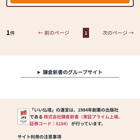
ました。1992年（平成4
年）には法人を株式会社に
変更し、株式会社田渕仏心
堂となり現在に至ります。
1
長年に渡り、県北の地を中
← 前のページ
次のページ →
件
1
心に、地元の皆様に親しま
れてきました。
これからも地域のお客様に
ご満足をいただける「こだ
わりの商品」のご提供と
「親身の接客サービス」で
鎌倉新書のグループサイト
ご奉仕させていただきま
す。
また、お仏壇のリフォーム
も承っております。
「いい仏壇」の運営は、1984年創業の出版社
皆様のご来店、心よりお待
である
株式会社鎌倉新書（東証プライム上場、
ちしております。
証券コード：6184）
が行っています。
サイト利用の注意事項