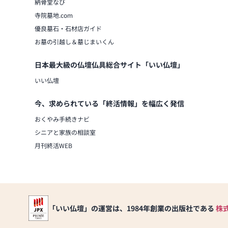
納骨堂なび
寺院墓地.com
優良墓石・石材店ガイド
お墓の引越し＆墓じまいくん
日本最大級の仏壇仏具総合サイト「いい仏壇」
いい仏壇
今、求められている「終活情報」を幅広く発信
おくやみ手続きナビ
シニアと家族の相談室
月刊終活WEB
「いい仏壇」の運営は、1984年創業の出版社である
株