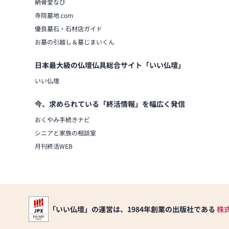
納骨堂なび
寺院墓地.com
優良墓石・石材店ガイド
お墓の引越し＆墓じまいくん
日本最大級の仏壇仏具総合サイト「いい仏壇」
いい仏壇
今、求められている「終活情報」を幅広く発信
おくやみ手続きナビ
シニアと家族の相談室
月刊終活WEB
「いい仏壇」の運営は、1984年創業の出版社である
株