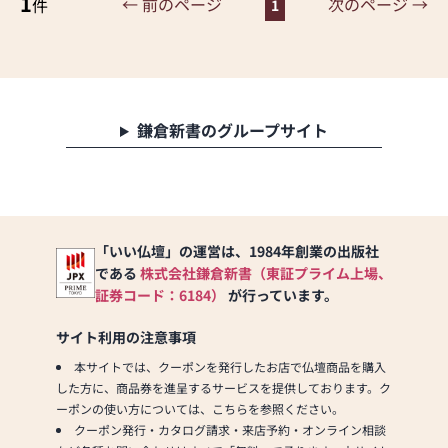
1
場での製造を大事にしてお
← 前のページ
次のページ →
件
1
り、お客様へのアフターサ
ービスに力を入れていま
す。当社の製品を長く大事
にしていただくことを何よ
りも大切に考えています。
近年、お客様が他に無い唯
鎌倉新書のグループサイト
一の「オリジナル仏壇」
「オリジナル墓石」をお考
えになることが多くなりま
した。私共は自社工場で
様々なお客様のご要望にお
「いい仏壇」の運営は、1984年創業の出版社
答えできる体制を整えてお
である
株式会社鎌倉新書（東証プライム上場、
ります。
工場見学会も随時お受付し
証券コード：6184）
が行っています。
ています。「おぶつだん」
「お墓」を製造する様子を
サイト利用の注意事項
実際にお客様自身の目で見
本サイトでは、クーポンを発行したお店で仏壇商品を購入
ていただいて納得のうえご
した方に、商品券を進呈するサービスを提供しております。ク
検討いただければご安心い
ーポンの使い方については、こちらを参照ください。
ただけることと思います。
クーポン発行・カタログ請求・来店予約・オンライン相談
当店は、コンパクトな小型