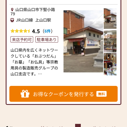
山口県山口市下竪小路
79
JR山口線
上山口駅
4.5
（
）
6件
来店予約可
駐車場あり
山口県内を広くネットワー
クしている「おぶつだん」
「お墓」「お仏具」等宗教
用具の製造販売グループの
山口支店です。
山口市内旧国道９号線沿い
に店舗が有ります。
店舗の道を挟んだ向こう側
お得なクーポンを発行する
無料
駐車場の大きな石製看板が
目印です。
開店以来一貫して地域の皆
様の仏事のお手伝いをして
まいりました。特に自社工