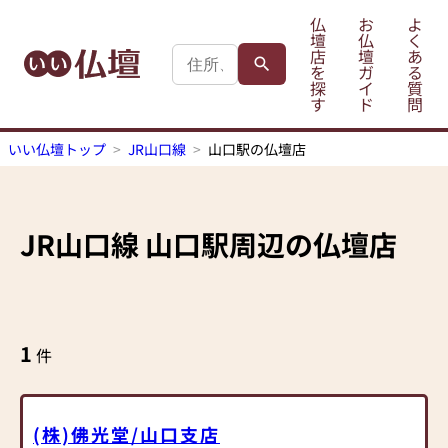
仏
お
よ
壇
仏
く
店
壇
あ
を
ガ
る
探
イ
質
す
ド
問
いい仏壇トップ
JR山口線
山口駅の仏壇店
JR山口線
山口駅
周辺の仏壇店
1
件
(株)佛光堂/山口支店