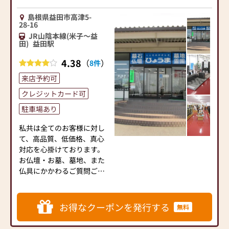
島根県益田市高津5-
28-16
JR山陰本線(米子～益
田)
益田駅
4.38
（
）
8件
来店予約可
クレジットカード可
駐車場あり
私共は全てのお客様に対し
て、高品質、低価格、真心
対応を心掛けております。
お仏壇・お墓、墓地、また
仏具にかかわるご質問ご不
明な点等、ございましたら
お気軽にお問い合わせ下さ
い。
お得なクーポンを発行する
無料
【取扱い】