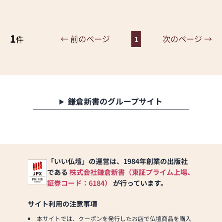
金仏壇・唐木仏壇・モダン
仏壇の販売、仏壇の修理・
修復、仏具・神具の販売、
1
オーダーメイド仏壇の製
← 前のページ
次のページ →
件
1
作・販売
鎌倉新書のグループサイト
「いい仏壇」の運営は、1984年創業の出版社
である
株式会社鎌倉新書（東証プライム上場、
証券コード：6184）
が行っています。
サイト利用の注意事項
本サイトでは、クーポンを発行したお店で仏壇商品を購入