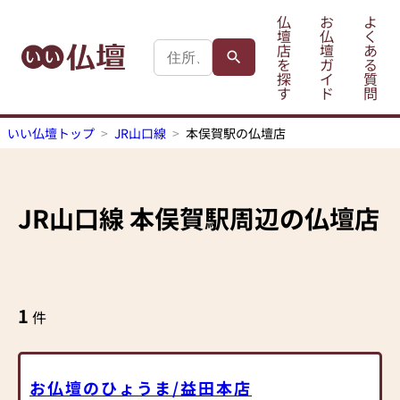
仏
お
よ
壇
仏
く
店
壇
あ
を
ガ
る
探
イ
質
す
ド
問
いい仏壇トップ
JR山口線
本俣賀駅の仏壇店
JR山口線
本俣賀駅
周辺の仏壇店
1
件
お仏壇のひょうま/益田本店