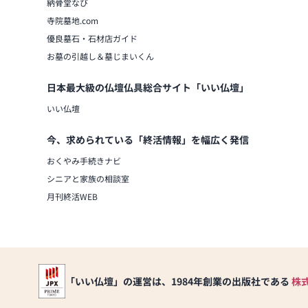
納骨堂なび
寺院墓地.com
優良墓石・石材店ガイド
お墓の引越し＆墓じまいくん
日本最大級の仏壇仏具総合サイト「いい仏壇」
いい仏壇
今、求められている「終活情報」を幅広く発信
おくやみ手続きナビ
シニアと家族の相談室
月刊終活WEB
「いい仏壇」の運営は、1984年創業の出版社である
株