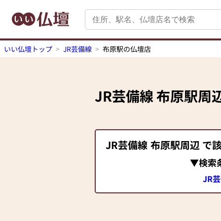
いい仏壇トップ
JR芸備線
布原駅の仏壇店
JR芸備線
布原駅
周
JR芸備線
布原駅
周辺 で
▼検索
JR