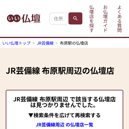
仏
お
よ
壇
仏
く
店
壇
あ
を
ガ
る
探
イ
質
す
ド
問
いい仏壇トップ
JR芸備線
布原駅の仏壇店
JR芸備線
布原駅
周辺の仏壇店
JR芸備線
布原駅
周辺 で該当する仏壇店
は見つかりませんでした。
▼検索条件を広げて再検索する
JR芸備線周辺 の仏壇店一覧