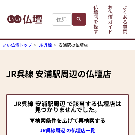
仏
お
よ
壇
仏
く
店
壇
あ
を
ガ
る
探
イ
質
す
ド
問
いい仏壇トップ
JR呉線
安浦駅の仏壇店
JR呉線
安浦駅
周辺の仏壇店
JR呉線
安浦駅
周辺 で該当する仏壇店は
見つかりませんでした。
▼検索条件を広げて再検索する
JR呉線周辺 の仏壇店一覧