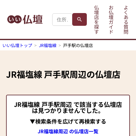
仏
お
よ
壇
仏
く
店
壇
あ
を
ガ
る
探
イ
質
す
ド
問
いい仏壇トップ
JR福塩線
戸手駅の仏壇店
JR福塩線
戸手駅
周辺の仏壇店
JR福塩線
戸手駅
周辺 で該当する仏壇店
は見つかりませんでした。
▼検索条件を広げて再検索する
JR福塩線周辺 の仏壇店一覧