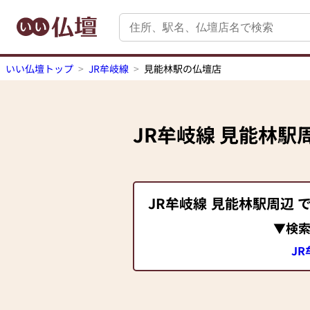
いい仏壇トップ
JR牟岐線
見能林駅の仏壇店
JR牟岐線
見能林駅
JR牟岐線
見能林駅
周辺 
▼検
J