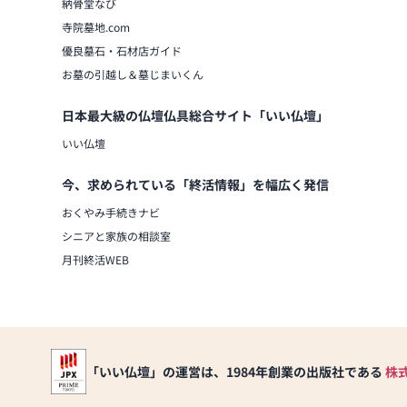
納骨堂なび
寺院墓地.com
優良墓石・石材店ガイド
お墓の引越し＆墓じまいくん
日本最大級の仏壇仏具総合サイト「いい仏壇」
いい仏壇
今、求められている「終活情報」を幅広く発信
おくやみ手続きナビ
シニアと家族の相談室
月刊終活WEB
「いい仏壇」の運営は、1984年創業の出版社である
株