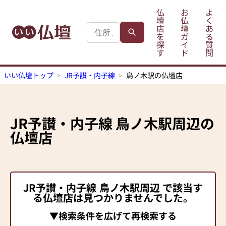
仏
お
よ
壇
仏
く
店
壇
あ
を
ガ
る
探
イ
質
す
ド
問
いい仏壇トップ
JR予讃・内子線
鳥ノ木駅の仏壇店
JR予讃・内子線
鳥ノ木駅
周辺の
仏壇店
JR予讃・内子線
鳥ノ木駅
周辺 で該当す
る仏壇店は見つかりませんでした。
▼検索条件を広げて再検索する