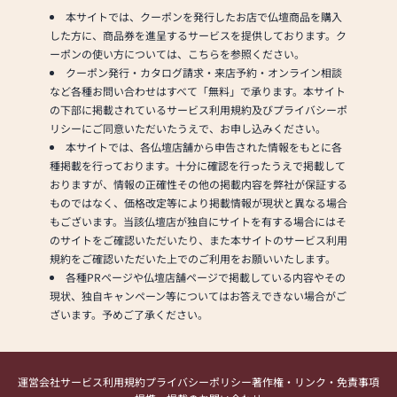
本サイトでは、クーポンを発行したお店で仏壇商品を購入
した方に、商品券を進呈するサービスを提供しております。ク
ーポンの使い方については、こちらを参照ください。
クーポン発行・カタログ請求・来店予約・オンライン相談
など各種お問い合わせはすべて「無料」で承ります。本サイト
の下部に掲載されているサービス利用規約及びプライバシーポ
リシーにご同意いただいたうえで、お申し込みください。
本サイトでは、各仏壇店舗から申告された情報をもとに各
種掲載を行っております。十分に確認を行ったうえで掲載して
おりますが、情報の正確性その他の掲載内容を弊社が保証する
ものではなく、価格改定等により掲載情報が現状と異なる場合
もございます。当該仏壇店が独自にサイトを有する場合にはそ
のサイトをご確認いただいたり、また本サイトのサービス利用
規約をご確認いただいた上でのご利用をお願いいたします。
各種PRページや仏壇店舗ページで掲載している内容やその
現状、独自キャンペーン等についてはお答えできない場合がご
ざいます。予めご了承ください。
運営会社
サービス利用規約
プライバシーポリシー
著作権・リンク・免責事項