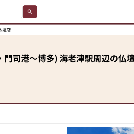
仏壇店
・門司港～博多)
海老津駅
周辺の仏