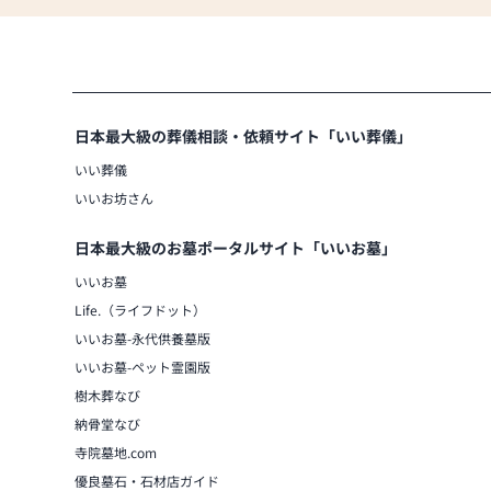
ます。
・線香、ローソク、お香、念珠なども
日本最大級の葬儀相談・依頼サイト「いい葬儀」
いい葬儀
いいお坊さん
日本最大級のお墓ポータルサイト「いいお墓」
いいお墓
Life.（ライフドット）
いいお墓-永代供養墓版
いいお墓-ペット霊園版
樹木葬なび
納骨堂なび
寺院墓地.com
優良墓石・石材店ガイド