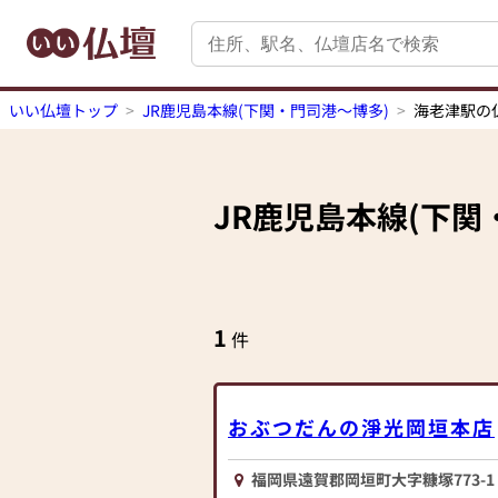
いい仏壇トップ
JR鹿児島本線(下関・門司港～博多)
海老津駅の
JR鹿児島本線(下関
1
件
おぶつだんの淨光岡垣本店
福岡県遠賀郡岡垣町大字糠塚773-1