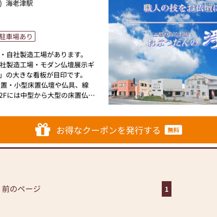
)
海老津駅
駐車場あり
・自社製造工場があります。
社製造工場・モダン仏壇展示ギ
」の大きな看板が目印です。
上置・小型床置仏壇や仏具、線
2Fには中型から大型の床置仏壇
した空間に、デザイン性と機能
ッシュなモダン仏壇をたくさん
お得なクーポンを発行する
無料
の浄光」へお越しください。
ント◆◆◆
の充実。
上で地域一番。（唐木仏壇、金仏
 前のページ
1
富）
種にわたって仏像も展示してい