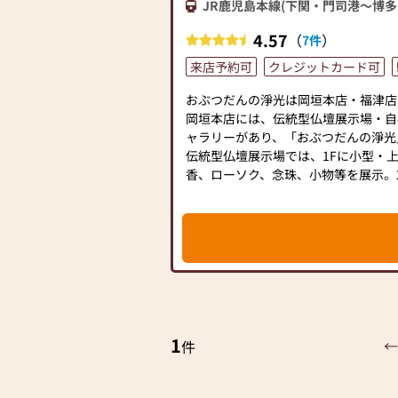
JR鹿児島本線(下関・門司港～博多
4.57
（
）
7件
来店予約可
クレジットカード可
おぶつだんの淨光は岡垣本店・福津店
岡垣本店には、伝統型仏壇展示場・自
ャラリーがあり、「おぶつだんの淨光
伝統型仏壇展示場では、1Fに小型・
香、ローソク、念珠、小物等を展示。
を展示してます。
モダン仏壇展示ギャラリーでは広々と
性を兼ね備えたコンパクトでスタイリ
展示しております。
是非、「工場のあるお店 おぶつだん
◆◆◆おぶつだんの浄光おすすめポイ
・自社工場によるアフターメンテナス
1
・お仏壇の展示本数は常時200基以
←
件
壇、神徒壇、モダン仏壇など種類が豊
・在家用、寺院用の仏具をはじめ、多