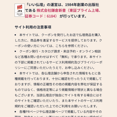
「いい仏壇」の運営は、1984年創業の出版社
である
株式会社鎌倉新書（東証プライム上場、
証券コード：6184）
が行っています。
サイト利用の注意事項
本サイトでは、クーポンを発行したお店で仏壇商品を購入
した方に、商品券を進呈するサービスを提供しております。ク
ーポンの使い方については、こちらを参照ください。
クーポン発行・カタログ請求・来店予約・オンライン相談
など各種お問い合わせはすべて「無料」で承ります。本サイト
の下部に掲載されているサービス利用規約及びプライバシーポ
リシーにご同意いただいたうえで、お申し込みください。
本サイトでは、各仏壇店舗から申告された情報をもとに各
種掲載を行っております。十分に確認を行ったうえで掲載して
おりますが、情報の正確性その他の掲載内容を弊社が保証する
ものではなく、価格改定等により掲載情報が現状と異なる場合
もございます。当該仏壇店が独自にサイトを有する場合にはそ
のサイトをご確認いただいたり、また本サイトのサービス利用
規約をご確認いただいた上でのご利用をお願いいたします。
各種PRページや仏壇店舗ページで掲載している内容やその
現状、独自キャンペーン等についてはお答えできない場合がご