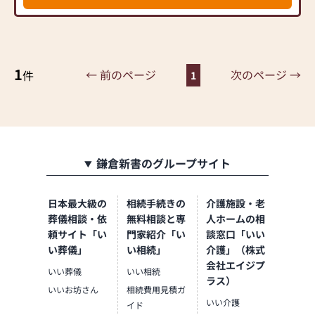
気軽にお越しください。
1
← 前のページ
次のページ →
件
1
鎌倉新書のグループサイト
日本最大級の
相続手続きの
介護施設・老
葬儀相談・依
無料相談と専
人ホームの相
頼サイト「い
門家紹介「い
談窓口「いい
い葬儀」
い相続」
介護」（株式
会社エイジプ
いい葬儀
いい相続
ラス）
いいお坊さん
相続費用見積ガ
いい介護
イド