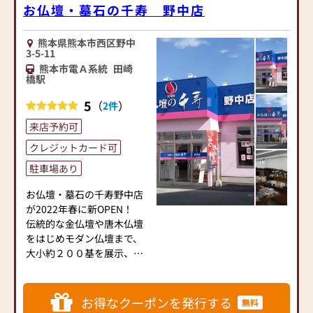
お仏壇・墓石の千寿 野中店
熊本県熊本市西区野中
3-5-11
熊本市電Ａ系統
田崎
橋駅
5
（
）
2件
来店予約可
クレジットカード可
駐車場あり
お仏壇・墓石の千寿野中店
が2022年春に新OPEN！
伝統的な金仏壇や唐木仏壇
をはじめモダン仏壇まで、
大小約２００基を展示、明
るく入やすいお店です。幅
広い商品の品揃えと知識豊
かなスタッフ。アフターサ
お得なクーポンを発行する
無料
ービスも万全です。ぜひお