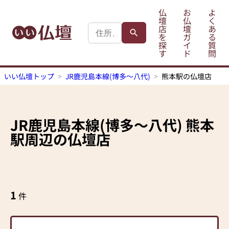
仏
お
よ
壇
仏
く
店
壇
あ
を
ガ
る
探
イ
質
す
ド
問
いい仏壇トップ
JR鹿児島本線(博多～八代)
熊本駅の仏壇店
JR鹿児島本線(博多～八代)
熊本
駅
周辺の仏壇店
1
件