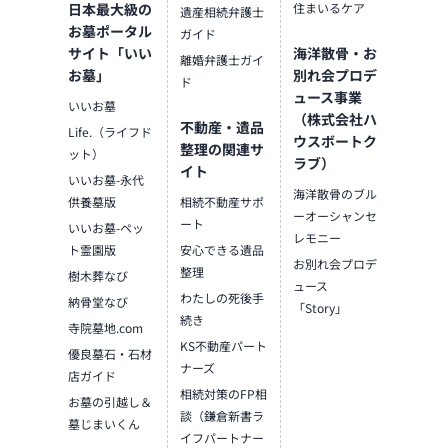
日本最大級の
住まいるケア
遺産相続弁護士
お墓ポータル
ガイド
サイト「いい
海洋散骨・お
離婚弁護士ガイ
お墓」
別れ会プロデ
ド
ュース事業
いいお墓
（株式会社ハ
不動産・遺品
Life.（ライフド
ウスボートク
整理の関連サ
ット）
ラブ）
イト
いいお墓-永代
海洋散骨のブル
供養墓版
相続不動産サポ
ーオーシャンセ
ート
いいお墓-ペッ
レモニー
ト霊園版
安心できる遺品
お別れ会プロデ
整理
樹木葬なび
ュース
わたしの死後手
納骨堂なび
「Story」
続き
寺院墓地.com
KS不動産パート
優良墓石・石材
ナーズ
店ガイド
相続対策のFP相
お墓の引越し＆
談（鎌倉新書ラ
墓じまいくん
イフパートナー