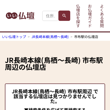
仏
お
よ
壇
仏
く
店
壇
あ
を
ガ
る
探
イ
質
す
ド
問
いい仏壇トップ
JR長崎本線(鳥栖～長崎)
市布駅の仏壇店
JR長崎本線(鳥栖～長崎)
市布駅
周辺の仏壇店
JR長崎本線(鳥栖～長崎)
市布駅
周辺 で
該当する仏壇店は見つかりませんでし
た。
▼検索条件を広げて再検索する