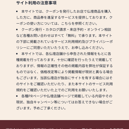
サイト利用の注意事項
本サイトでは、クーポンを発行したお店で仏壇商品を購入
した方に、商品券を進呈するサービスを提供しております。ク
ーポンの使い方については、こちらを参照ください。
クーポン発行・カタログ請求・来店予約・オンライン相談
など各種お問い合わせはすべて「無料」で承ります。本サイト
の下部に掲載されているサービス利用規約及びプライバシーポ
リシーにご同意いただいたうえで、お申し込みください。
本サイトでは、各仏壇店舗から申告された情報をもとに各
種掲載を行っております。十分に確認を行ったうえで掲載して
おりますが、情報の正確性その他の掲載内容を弊社が保証する
ものではなく、価格改定等により掲載情報が現状と異なる場合
もございます。当該仏壇店が独自にサイトを有する場合にはそ
のサイトをご確認いただいたり、また本サイトのサービス利用
規約をご確認いただいた上でのご利用をお願いいたします。
各種PRページや仏壇店舗ページで掲載している内容やその
現状、独自キャンペーン等についてはお答えできない場合がご
ざいます。予めご了承ください。