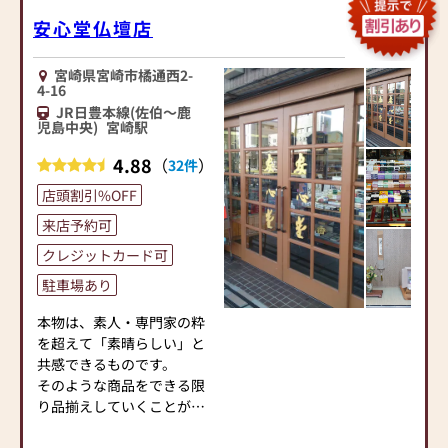
安心堂仏壇店
宮崎県宮崎市橘通西2-
4-16
JR日豊本線(佐伯～鹿
児島中央)
宮崎駅
4.88
（
）
32件
店頭割引%OFF
来店予約可
クレジットカード可
駐車場あり
本物は、素人・専門家の粋
を超えて「素晴らしい」と
共感できるものです。
そのような商品をできる限
り品揃えしていくことが、
専門店としての務めである