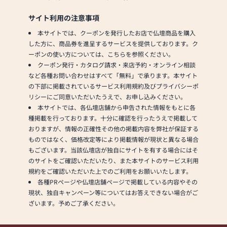
ています
・お客様から一定の距離を
サイト利用の注意事項
あけるよう努めています
本サイトでは、クーポンを発行したお店で仏壇商品を購入
・2～3時間ごとに窓やドア
した方に、商品券を進呈するサービスを提供しております。ク
を開けるなどして換気を行
ーポンの使い方については、こちらを参照ください。
っています
クーポン発行・カタログ請求・来店予約・オンライン相談
・1日1回以上、店内消毒を
など各種お問い合わせはすべて「無料」で承ります。本サイト
行っています
の下部に掲載されているサービス利用規約及びプライバシーポ
・1日1回以上、商品消毒を
リシーにご同意いただいたうえで、お申し込みください。
行っています
本サイトでは、各仏壇店舗から申告された情報をもとに各
・短縮営業等によって営業
種掲載を行っております。十分に確認を行ったうえで掲載して
時間を調整しています
おりますが、情報の正確性その他の掲載内容を弊社が保証する
ものではなく、価格改定等により掲載情報が現状と異なる場合
もございます。当該仏壇店が独自にサイトを有する場合にはそ
のサイトをご確認いただいたり、また本サイトのサービス利用
規約をご確認いただいた上でのご利用をお願いいたします。
各種PRページや仏壇店舗ページで掲載している内容やその
現状、独自キャンペーン等についてはお答えできない場合がご
ざいます。予めご了承ください。