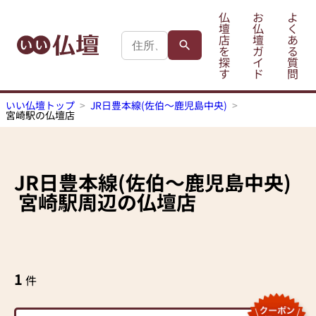
仏
お
よ
壇
仏
く
店
壇
あ
を
ガ
る
探
イ
質
す
ド
問
いい仏壇トップ
JR日豊本線(佐伯～鹿児島中央)
宮崎駅の仏壇店
JR日豊本線(佐伯～鹿児島中央)
宮崎駅
周辺の仏壇店
1
件