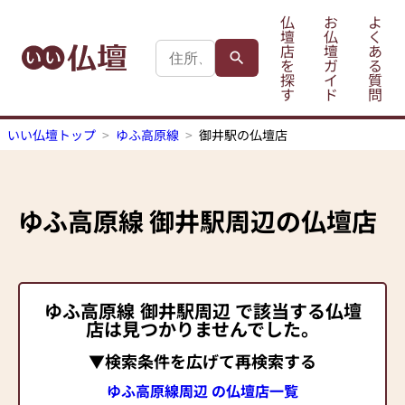
仏
お
よ
壇
仏
く
店
壇
あ
を
ガ
る
探
イ
質
す
ド
問
いい仏壇トップ
ゆふ高原線
御井駅の仏壇店
ゆふ高原線
御井駅
周辺の仏壇店
ゆふ高原線
御井駅
周辺 で該当する仏壇
店は見つかりませんでした。
▼検索条件を広げて再検索する
ゆふ高原線周辺 の仏壇店一覧