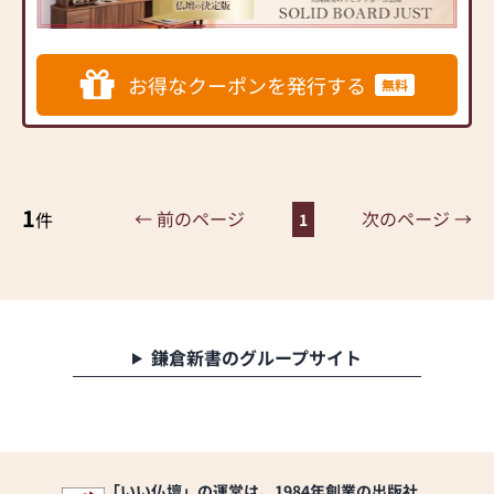
ダンなインテリアにマッチ
するお仏壇を展開
◆◆ お陰様で創業94年 ◆◆
お得なクーポンを発行する
無料
国内130店舗以上のスケール
メリットと東証上場の信
頼。創業以来、親切・丁寧
な説明と対応を心がけ、年
間約25,000基のお仏壇、約
3,000基のお墓を納めていま
1
← 前のページ
次のページ →
件
1
す。「お仏壇のはせがわ」
では、さまざまな供養（対
話の場づくり）の形をご提
案しております。ご自身、
ご家族にあった供養の形に
ついて、迷うことや、お困
鎌倉新書のグループサイト
りのことなどございました
ら、ぜひ、お気軽にご相談
ください。店内にはお仏
壇・お仏具・お位牌・お線
香・お念珠等、豊富にご用
意しております。1,000種類
「いい仏壇」の運営は、1984年創業の出版社