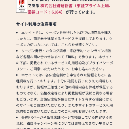
以上の組み合わせの中から
である
株式会社鎌倉新書（東証プライム上場、
お客様に合ったお仏壇・お
証券コード：6184）
が行っています。
仏具をご提案いたします。
サイト利用の注意事項
≪「カリモク家具」との協
本サイトでは、クーポンを発行したお店で仏壇商品を購入
同開発≫
した方に、商品券を進呈するサービスを提供しております。ク
お仏壇のはせがわは、日本
ーポンの使い方については、こちらを参照ください。
を代表する家具メーカー
クーポン発行・カタログ請求・来店予約・オンライン相談
「カリモク家具」との協同
など各種お問い合わせはすべて「無料」で承ります。本サイト
開発で、現代の住宅にあっ
の下部に掲載されているサービス利用規約及びプライバシーポ
たモダンなお仏壇を作って
リシーにご同意いただいたうえで、お申し込みください。
います。他にも国内の家具
本サイトでは、各仏壇店舗から申告された情報をもとに各
専門メーカーと作り上げた
種掲載を行っております。十分に確認を行ったうえで掲載して
お仏壇コレクションがあ
おりますが、情報の正確性その他の掲載内容を弊社が保証する
り、祈る人と偲ぶ人をつな
ものではなく、価格改定等により掲載情報が現状と異なる場合
ぐ新しいカタチを提案しま
もございます。当該仏壇店が独自にサイトを有する場合にはそ
す。
のサイトをご確認いただいたり、また本サイトのサービス利用
規約をご確認いただいた上でのご利用をお願いいたします。
≪はせがわ店舗サービスの
各種PRページや仏壇店舗ページで掲載している内容やその
ご案内≫
現状、独自キャンペーン等についてはお答えできない場合がご
●仏壇・仏具・お墓・相