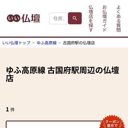
仏
お
よ
壇
仏
く
店
壇
あ
を
ガ
る
探
イ
質
す
ド
問
いい仏壇トップ
ゆふ高原線
古国府駅の仏壇店
ゆふ高原線
古国府駅
周辺の仏壇
店
1
件