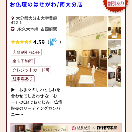
お仏壇のはせがわ/南大分店
大分県大分市大字豊饒
422-1
JR久大本線
古国府駅
106
4.59
（
）
件
店頭割引%OFF
来店予約可
クレジットカード可
駐車場あり
▶「お手々のしわとしわを
合わせてしあわせ なーむ
ー」のCMでおなじみ。仏壇
販売のリーディングカンパ
ニー
▶「カリモク家具」など国
内家具専門メーカーと、モ