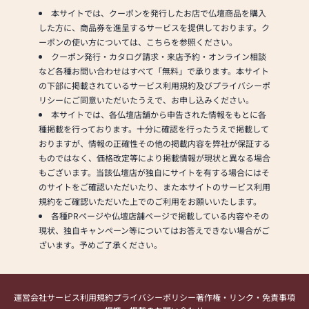
本サイトでは、クーポンを発行したお店で仏壇商品を購入
した方に、商品券を進呈するサービスを提供しております。ク
ーポンの使い方については、こちらを参照ください。
クーポン発行・カタログ請求・来店予約・オンライン相談
など各種お問い合わせはすべて「無料」で承ります。本サイト
の下部に掲載されているサービス利用規約及びプライバシーポ
リシーにご同意いただいたうえで、お申し込みください。
本サイトでは、各仏壇店舗から申告された情報をもとに各
種掲載を行っております。十分に確認を行ったうえで掲載して
おりますが、情報の正確性その他の掲載内容を弊社が保証する
ものではなく、価格改定等により掲載情報が現状と異なる場合
もございます。当該仏壇店が独自にサイトを有する場合にはそ
のサイトをご確認いただいたり、また本サイトのサービス利用
規約をご確認いただいた上でのご利用をお願いいたします。
各種PRページや仏壇店舗ページで掲載している内容やその
現状、独自キャンペーン等についてはお答えできない場合がご
ざいます。予めご了承ください。
運営会社
サービス利用規約
プライバシーポリシー
著作権・リンク・免責事項