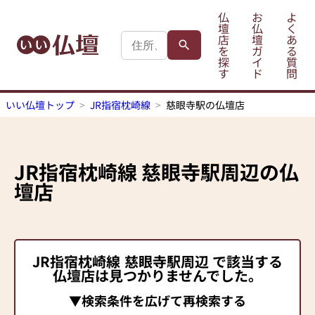
仏
お
よ
壇
仏
く
店
壇
あ
を
ガ
る
探
イ
質
す
ド
問
いい仏壇トップ
JR指宿枕崎線
慈眼寺駅の仏壇店
JR指宿枕崎線
慈眼寺駅
周辺の仏
壇店
JR指宿枕崎線
慈眼寺駅
周辺 で該当する
仏壇店は見つかりませんでした。
▼検索条件を広げて再検索する