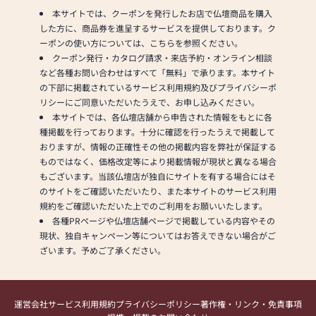
本サイトでは、クーポンを発行したお店で仏壇商品を購入
した方に、商品券を進呈するサービスを提供しております。ク
ーポンの使い方については、こちらを参照ください。
クーポン発行・カタログ請求・来店予約・オンライン相談
など各種お問い合わせはすべて「無料」で承ります。本サイト
の下部に掲載されているサービス利用規約及びプライバシーポ
リシーにご同意いただいたうえで、お申し込みください。
本サイトでは、各仏壇店舗から申告された情報をもとに各
種掲載を行っております。十分に確認を行ったうえで掲載して
おりますが、情報の正確性その他の掲載内容を弊社が保証する
ものではなく、価格改定等により掲載情報が現状と異なる場合
もございます。当該仏壇店が独自にサイトを有する場合にはそ
のサイトをご確認いただいたり、また本サイトのサービス利用
規約をご確認いただいた上でのご利用をお願いいたします。
各種PRページや仏壇店舗ページで掲載している内容やその
現状、独自キャンペーン等についてはお答えできない場合がご
ざいます。予めご了承ください。
運営会社
サービス利用規約
プライバシーポリシー
著作権・リンク・免責事項