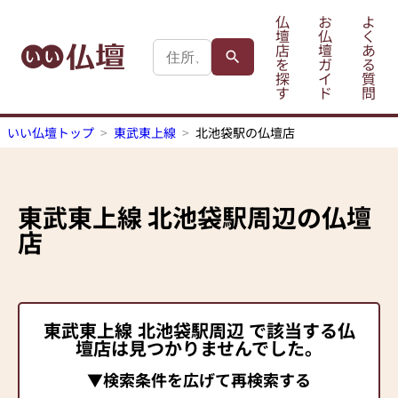
仏
お
よ
壇
仏
く
店
壇
あ
を
ガ
る
探
イ
質
す
ド
問
いい仏壇トップ
東武東上線
北池袋駅の仏壇店
東武東上線
北池袋駅
周辺の仏壇
店
東武東上線
北池袋駅
周辺 で該当する仏
壇店は見つかりませんでした。
▼検索条件を広げて再検索する