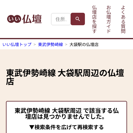
仏
お
よ
壇
仏
く
店
壇
あ
を
ガ
る
探
イ
質
す
ド
問
いい仏壇トップ
東武伊勢崎線
大袋駅の仏壇店
東武伊勢崎線
大袋駅
周辺の仏壇
店
東武伊勢崎線
大袋駅
周辺 で該当する仏
壇店は見つかりませんでした。
▼検索条件を広げて再検索する