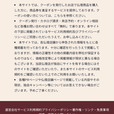
本サイトでは、クーポンを発行したお店で仏壇商品を購入
した方に、商品券を進呈するサービスを提供しております。ク
ーポンの使い方については、こちらを参照ください。
クーポン発行・カタログ請求・来店予約・オンライン相談
など各種お問い合わせはすべて「無料」で承ります。本サイト
の下部に掲載されているサービス利用規約及びプライバシーポ
リシーにご同意いただいたうえで、お申し込みください。
本サイトでは、各仏壇店舗から申告された情報をもとに各
種掲載を行っております。十分に確認を行ったうえで掲載して
おりますが、情報の正確性その他の掲載内容を弊社が保証する
ものではなく、価格改定等により掲載情報が現状と異なる場合
もございます。当該仏壇店が独自にサイトを有する場合にはそ
のサイトをご確認いただいたり、また本サイトのサービス利用
規約をご確認いただいた上でのご利用をお願いいたします。
各種PRページや仏壇店舗ページで掲載している内容やその
現状、独自キャンペーン等についてはお答えできない場合がご
ざいます。予めご了承ください。
運営会社
サービス利用規約
プライバシーポリシー
著作権・リンク・免責事項