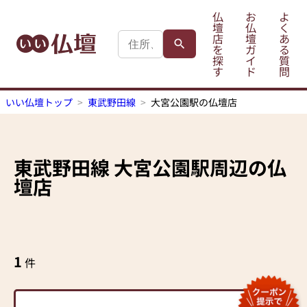
仏
お
よ
壇
仏
く
店
壇
あ
を
ガ
る
探
イ
質
す
ド
問
いい仏壇トップ
東武野田線
大宮公園駅の仏壇店
東武野田線
大宮公園駅
周辺の仏
壇店
1
件