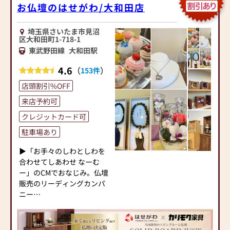
お仏壇のはせがわ/大和田店
埼玉県さいたま市見沼
区大和田町1-718-1
東武野田線
大和田駅
4.6
（
）
153件
店頭割引%OFF
来店予約可
クレジットカード可
駐車場あり
▶「お手々のしわとしわを
合わせてしあわせ なーむ
ー」のCMでおなじみ。仏壇
販売のリーディングカンパ
ニー
▶「カリモク家具」など国
内家具専門メーカーと、モ
ダンなインテリアにマッチ