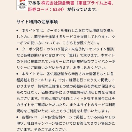
以上の組み合わせの中から
である
株式会社鎌倉新書（東証プライム上場、
お客様に合ったお仏壇・お
証券コード：6184）
が行っています。
仏具をご提案いたします。
サイト利用の注意事項
≪「カリモク家具」との協
本サイトでは、クーポンを発行したお店で仏壇商品を購入
同開発≫
した方に、商品券を進呈するサービスを提供しております。ク
お仏壇のはせがわは、日本
ーポンの使い方については、こちらを参照ください。
を代表する家具メーカー
クーポン発行・カタログ請求・来店予約・オンライン相談
「カリモク家具」との協同
など各種お問い合わせはすべて「無料」で承ります。本サイト
開発で、現代の住宅にあっ
の下部に掲載されているサービス利用規約及びプライバシーポ
たモダンなお仏壇を作って
リシーにご同意いただいたうえで、お申し込みください。
います。他にも国内の家具
本サイトでは、各仏壇店舗から申告された情報をもとに各
専門メーカーと作り上げた
種掲載を行っております。十分に確認を行ったうえで掲載して
お仏壇コレクションがあ
おりますが、情報の正確性その他の掲載内容を弊社が保証する
り、祈る人と偲ぶ人をつな
ものではなく、価格改定等により掲載情報が現状と異なる場合
ぐ新しいカタチを提案しま
もございます。当該仏壇店が独自にサイトを有する場合にはそ
す。
のサイトをご確認いただいたり、また本サイトのサービス利用
規約をご確認いただいた上でのご利用をお願いいたします。
≪はせがわ店舗サービスの
各種PRページや仏壇店舗ページで掲載している内容やその
ご案内≫
現状、独自キャンペーン等についてはお答えできない場合がご
●仏壇・仏具・お墓・相
ざいます。予めご了承ください。