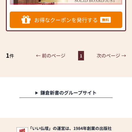
するお仏壇を展開
◆◆ お陰様で創業94年 ◆◆
お得なクーポンを発行する
無料
国内130店舗以上のスケール
メリットと東証上場の信
頼。創業以来、親切・丁寧
な説明と対応を心がけ、年
間約25,000基のお仏壇、約
3,000基のお墓を納めていま
1
← 前のページ
次のページ →
件
1
す。「お仏壇のはせがわ」
では、さまざまな供養（対
話の場づくり）の形をご提
案しております。ご自身、
ご家族にあった供養の形に
ついて、迷うことや、お困
鎌倉新書のグループサイト
りのことなどございました
ら、ぜひ、お気軽にご相談
ください。店内にはお仏
壇・お仏具・お位牌・お線
香・お念珠等、豊富にご用
意しております。1,000種類
「いい仏壇」の運営は、1984年創業の出版社