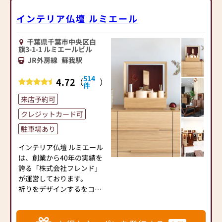
インテリア仏壇 ルミエール
千葉県千葉市中央区白
旗3-1-1 ルミエールビル
JR外房線
蘇我駅
514
4.72
（
）
件
来店予約可
クレジットカード可
駐車場あり
インテリア仏壇 ルミエール
は、創業から40年の実績を
誇る「株式会社フレンド」
が運営しております。
祈りをデザインするをコン
セプトに新しい祈りのカタ
チを提案しております。