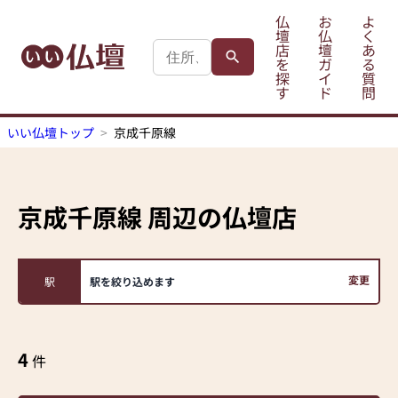
仏
お
よ
壇
仏
く
店
壇
あ
を
ガ
る
探
イ
質
す
ド
問
いい仏壇トップ
京成千原線
京成千原線
周辺の仏壇店
変更
駅
駅を絞り込めます
4
件