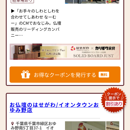
Lumiere（ルミエール）の
香やロウソクなど、仏事に
特徴
▶「お手々のしわとしわを
関する商品を豊富にござい
-----------------------------
合わせてしあわせ なーむ
ます。
ー」のCMでおなじみ。仏壇
・お位牌 250種類以上
1.取り扱い中の仏壇の約
販売のリーディングカンパ
・お線香 200種類以上
90％が国産仏壇。
ニー
・お念珠 300種類以上（修
2.プライベートブランドの
▶「カリモク家具」など国
理も承ります）
オリジナル仏壇・位牌が人
内家具専門メーカーと、モ
・お仏像 150種類以上
気。
ダンなインテリアにマッチ
3.家具業界でも有名なデザ
するお仏壇を展開
■仏壇仏具に詳しいの販売
イナー商品多数。
員が仏壇選びをお手伝い
4.オンライン来店可能。
◆◆ お陰様で創業94年 ◆◆
生まれてから仏壇一筋のベ
お得なクーポンを発行する
5.ご自宅への画像合成作成
無料
国内130店舗以上のスケール
テラン販売員の豊富な知識
サービスが無料。
メリットと東証上場の信
で、お客様のお仏壇選びを
6.実寸大のタペストリー・
頼。創業以来、親切・丁寧
お手伝いします。
木材サンプルのサンプル請
な説明と対応を心がけ、年
一度の来店では決まらない
求が無料。
間約25,000基のお仏壇、約
こともございます。何度で
お仏壇のはせがわ/イオンタウンお
7.家具メーカーのサイドボ
3,000基のお墓を納めていま
ゆみ野店
も足をお運びいただいても
ードやチェストなども豊富
す。「お仏壇のはせがわ」
結構です。
でトータルコーディネー
では、さまざまな供養（対
真心を込めて対応いたしま
ト。
千葉県千葉市緑区おゆ
話の場づくり）の形をご提
み野南5丁目37-1 イオ
す。
8.NHKドラマや映画などの