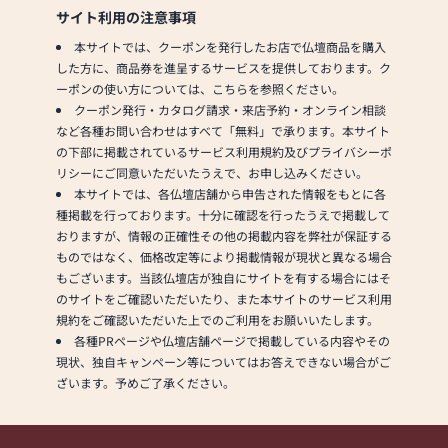
客様へ≫
サイト利用の注意事項
≪「カリモク家具」との協
「仏壇や仏具をお探しでし
本サイトでは、クーポンを発行したお店で仏壇商品を購入
同開発≫
たら、ぜひお仏壇のはせが
した方に、商品券を進呈するサービスを提供しております。ク
お仏壇のはせがわは、日本
わにお越しください。当店
ーポンの使い方については、こちらを参照ください。
を代表する家具メーカー
は幅広い品揃えとリーズナ
クーポン発行・カタログ請求・来店予約・オンライン相談
「カリモク家具」との協同
ブルな価格でお客様をお迎
など各種お問い合わせはすべて「無料」で承ります。本サイト
開発で、現代の住宅にあっ
えしています。
の下部に掲載されているサービス利用規約及びプライバシーポ
たモダンなお仏壇を作って
仏壇には様々な種類がござ
リシーにご同意いただいたうえで、お申し込みください。
います。他にも国内の家具
います。伝統的な木製の仏
本サイトでは、各仏壇店舗から申告された情報をもとに各
専門メーカーと作り上げた
壇やモダンなデザインの仏
種掲載を行っております。十分に確認を行ったうえで掲載して
お仏壇コレクションがあ
壇、またコンパクトなサイ
おりますが、情報の正確性その他の掲載内容を弊社が保証する
り、祈る人と偲ぶ人をつな
ズの仏壇など、お客様のご
ものではなく、価格改定等により掲載情報が現状と異なる場合
ぐ新しいカタチを提案しま
要望に合わせて選ぶことが
もございます。当該仏壇店が独自にサイトを有する場合にはそ
す。
できます。仏壇の素材や彫
のサイトをご確認いただいたり、また本サイトのサービス利用
刻、仏像の種類も豊富にご
規約をご確認いただいた上でのご利用をお願いいたします。
≪はせがわ店舗サービスの
用意しておりますので、心
各種PRページや仏壇店舗ページで掲載している内容やその
ご案内≫
からご供養いただける仏壇
現状、独自キャンペーン等についてはお答えできない場合がご
●仏壇・仏具・お墓・相
を見つけていただけます。
ざいます。予めご了承ください。
続・遺品整理のご相談
さらに、仏具も充実してお
●ご来店予約(ページ内の
ります。位牌や線香、ろう
「来店予約ボタン」からお
そくや花立てなど、お仏壇