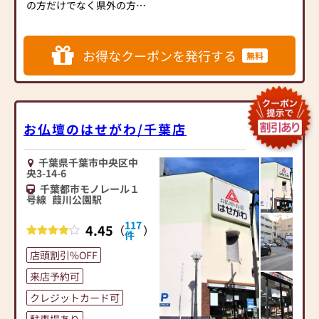
の方だけでなく県外の方な
ど幅広い年齢層の方にご支
持いただいております。
ルミエールオリジナルのお
仏壇やメディア採用実績の
お得なクーポンを発行する
無料
■千葉でNo1の仏壇展示台
ある商品を求め、東京・神
数 約200台
奈川・埼玉・静岡・山梨な
伝統的な唐木仏壇や金仏
ど遠方からも実店舗へご来
壇、インテリアに合う家具
店いただいています。蘇我
調仏壇やミニサイズの上置
お仏壇のはせがわ/千葉店
駅からの無料送迎も可能で
き仏壇など、多岐にわたっ
すのでお気軽にお申し付け
て展示しています。
くださいませ。
千葉県千葉市中央区中
価格はお求めやすいお手頃
央3-14-6
な価格から格式を感じる高
ZOOMやLINEビデオなどの
千葉都市モノレール１
級な仏壇までご用意してあ
号線
葭川公園駅
オンラインツールを使用し
ります。
ての「オンライン来店」も
117
4.45
（
）
また、希少で高級な東京都
可能です。
件
伝統産業仏壇も多数取り揃
店頭割引%OFF
えております。
来店予約可
■仏具や小物も豊富な品揃
クレジットカード可
え
-----------------------------
お位牌や仏具・仏像、お線
駐車場あり