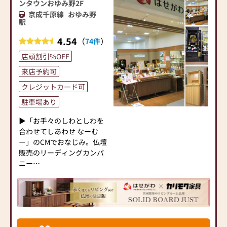
ンタウンおゆみ野2F
案しております。ご自身、
メディア出演も多数。
京成千原線
おゆみ野
ご家族にあった供養の形に
皆様のご来店を、心よりお
9.商品を網羅した自社カタ
駅
ついて、迷うことや、お困
待ちしております。
ログあり。
りのことなどございました
どうぞお気軽に訪れくださ
4.54
（
）
10.各種ディスカウントの条
74件
ら、ぜひ、お気軽にご相談
いますよう、お願い申し上
件あり（ルミエールサイト
店頭割引%OFF
ください。店内にはお仏
げます。
参照）
壇・お仏具・お位牌・お線
来店予約可
11.ロボット接客導入。
香・お念珠等、豊富にご用
＊＊＊＊＊＊＊＊＊＊＊＊
12.四十九日法要の入魂代行
クレジットカード可
意しております。1,000種類
＊＊＊＊＊＊＊＊＊＊＊＊
サービスあり。（各宗派対
以上の組み合わせの中から
駐車場あり
当店ではコロナ対策として
応）
お客様に合ったお仏壇・お
下記の項目を実施しており
13.四十九日法要後の「香典
▶「お手々のしわとしわを
仏具をご提案いたします。
ます。
返し」手配可能。（ギフト
合わせてしあわせ なーむ
①消毒液を設置している
専門ブランドあり）
ー」のCMでおなじみ。仏壇
≪「カリモク家具」との協
②従業員に手洗い・うが
販売のリーディングカンパ
同開発≫
い・マスク着用を義務化し
ニー
お仏壇のはせがわは、日本
ている
▶「カリモク家具」など国
を代表する家具メーカー
③お客様から一定の距離を
内家具専門メーカーと、モ
「カリモク家具」との協同
あけるよう努めている
ダンなインテリアにマッチ
開発で、現代の住宅にあっ
④2～3時間ごとに窓やドア
するお仏壇を展開
たモダンなお仏壇を作って
を開けるなどして換気を行
います。他にも国内の家具
っている