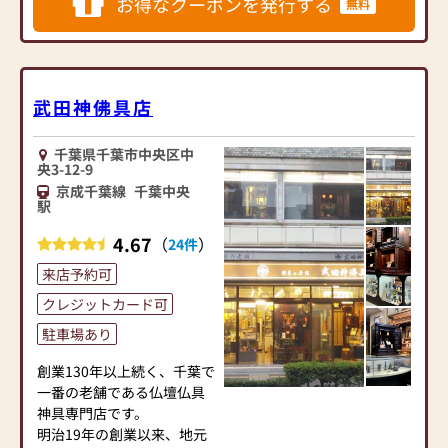
お得なクーポンを発行する
無料
デザイン開発・お位牌自社
内名入れ・Web制作・カタ
ログ製作を自社で担うこと
で、オリジナル性とコスト
武田神佛具店
メリットを両立。国産率は
約９割、伝統技術×現代デ
千葉県千葉市中央区中
ザインの仏壇・位牌・仏具
央3-12-9
を豊富に揃えています。
京成千葉線
千葉中央
駅
4.67
（
）
24件
店舗での販売では初期対応
に「ロボットでの接客」を
来店予約可
取り入れています。これは
クレジットカード可
お客様が「店員にじっと見
られている圧迫感を無く
駐車場あり
す」ための取り組みです。
創業130年以上続く、千葉で
当店側から勧めたり、話し
一番の老舗である仏壇仏具
かけたりはしないので、ま
神具専門店です。
ずはルミエールの世界観を
明治19年の創業以来、地元
ゆっくりとご覧下さい。