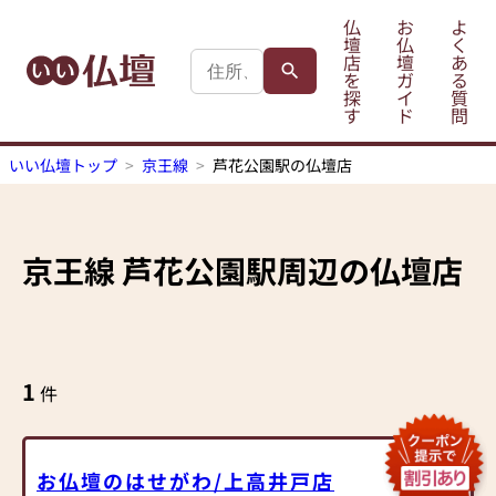
仏
お
よ
壇
仏
く
店
壇
あ
を
ガ
る
探
イ
質
す
ド
問
いい仏壇トップ
京王線
芦花公園駅の仏壇店
京王線
芦花公園駅
周辺の仏壇店
1
件
お仏壇のはせがわ/上高井戸店