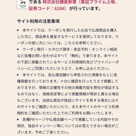
以上の組み合わせの中から
である
株式会社鎌倉新書（東証プライム上場、
お客様に合ったお仏壇・お
証券コード：6184）
が行っています。
仏具をご提案いたします。
サイト利用の注意事項
≪「カリモク家具」との協
本サイトでは、クーポンを発行したお店で仏壇商品を購入
同開発≫
した方に、商品券を進呈するサービスを提供しております。ク
お仏壇のはせがわは、日本
ーポンの使い方については、こちらを参照ください。
を代表する家具メーカー
クーポン発行・カタログ請求・来店予約・オンライン相談
「カリモク家具」との協同
など各種お問い合わせはすべて「無料」で承ります。本サイト
開発で、現代の住宅にあっ
の下部に掲載されているサービス利用規約及びプライバシーポ
たモダンなお仏壇を作って
リシーにご同意いただいたうえで、お申し込みください。
います。他にも国内の家具
本サイトでは、各仏壇店舗から申告された情報をもとに各
専門メーカーと作り上げた
種掲載を行っております。十分に確認を行ったうえで掲載して
お仏壇コレクションがあ
おりますが、情報の正確性その他の掲載内容を弊社が保証する
り、祈る人と偲ぶ人をつな
ものではなく、価格改定等により掲載情報が現状と異なる場合
ぐ新しいカタチを提案しま
もございます。当該仏壇店が独自にサイトを有する場合にはそ
す。
のサイトをご確認いただいたり、また本サイトのサービス利用
規約をご確認いただいた上でのご利用をお願いいたします。
≪はせがわ店舗サービスの
各種PRページや仏壇店舗ページで掲載している内容やその
ご案内≫
現状、独自キャンペーン等についてはお答えできない場合がご
●仏壇・仏具・お墓・相
ざいます。予めご了承ください。
続・遺品整理のご相談