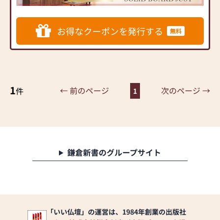
するお仏壇を展開
◆◆ お陰様で創業94年 ◆◆
お得なクーポンを発行する
無料
国内130店舗以上のスケール
メリットと東証上場の信
頼。創業以来、親切・丁寧
な説明と対応を心がけ、年
間約25,000基のお仏壇、約
3,000基のお墓を納めていま
1
← 前のページ
次のページ →
件
1
す。「お仏壇のはせがわ」
では、さまざまな供養（対
話の場づくり）の形をご提
案しております。ご自身、
ご家族にあった供養の形に
ついて、迷うことや、お困
鎌倉新書のグループサイト
りのことなどございました
ら、ぜひ、お気軽にご相談
ください。店内にはお仏
壇・お仏具・お位牌・お線
香・お念珠等、豊富にご用
意しております。1,000種類
「いい仏壇」の運営は、1984年創業の出版社