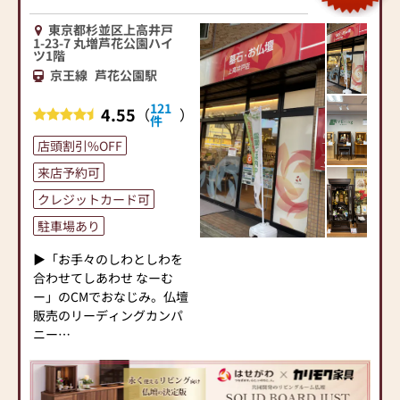
東京都杉並区上高井戸
1-23-7 丸増芦花公園ハイ
ツ1階
京王線
芦花公園駅
121
4.55
（
）
件
店頭割引%OFF
来店予約可
クレジットカード可
駐車場あり
▶「お手々のしわとしわを
合わせてしあわせ なーむ
ー」のCMでおなじみ。仏壇
販売のリーディングカンパ
ニー
▶「カリモク家具」など国
内家具専門メーカーと、モ
ダンなインテリアにマッチ