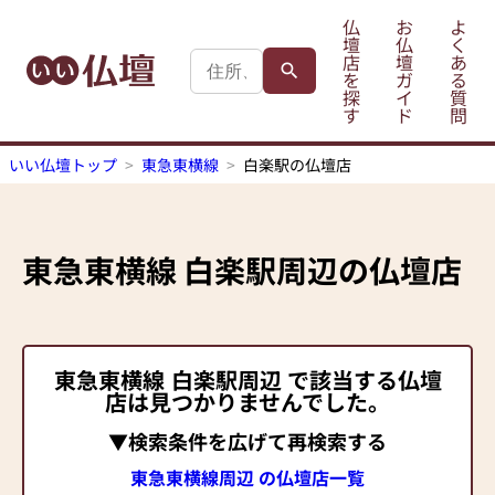
仏
お
よ
壇
仏
く
店
壇
あ
を
ガ
る
探
イ
質
す
ド
問
いい仏壇トップ
東急東横線
白楽駅の仏壇店
東急東横線
白楽駅
周辺の仏壇店
東急東横線
白楽駅
周辺 で該当する仏壇
店は見つかりませんでした。
▼検索条件を広げて再検索する
東急東横線周辺 の仏壇店一覧