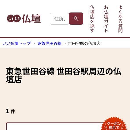
仏
お
よ
壇
仏
く
店
壇
あ
を
ガ
る
探
イ
質
す
ド
問
いい仏壇トップ
東急世田谷線
世田谷駅の仏壇店
東急世田谷線
世田谷駅
周辺の仏
壇店
1
件