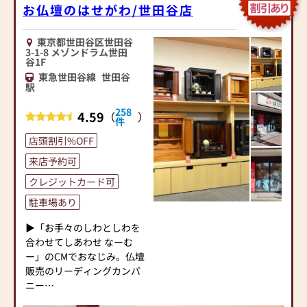
お仏壇のはせがわ/世田谷店
東京都世田谷区世田谷
3-1-8 メゾンドラム世田
谷1F
東急世田谷線
世田谷
駅
258
4.59
（
）
件
店頭割引%OFF
来店予約可
クレジットカード可
駐車場あり
▶「お手々のしわとしわを
合わせてしあわせ なーむ
ー」のCMでおなじみ。仏壇
販売のリーディングカンパ
ニー
▶「カリモク家具」など国