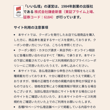
香・お念珠等、豊富にご用
意しております。1,000種類
「いい仏壇」の運営は、1984年創業の出版社
以上の組み合わせの中から
である
株式会社鎌倉新書（東証プライム上場、
お客様に合ったお仏壇・お
証券コード：6184）
が行っています。
仏具をご提案いたします。
サイト利用の注意事項
≪「カリモク家具」との協
本サイトでは、クーポンを発行したお店で仏壇商品を購入
同開発≫
した方に、商品券を進呈するサービスを提供しております。ク
お仏壇のはせがわは、日本
ーポンの使い方については、こちらを参照ください。
を代表する家具メーカー
クーポン発行・カタログ請求・来店予約・オンライン相談
「カリモク家具」との協同
など各種お問い合わせはすべて「無料」で承ります。本サイト
開発で、現代の住宅にあっ
の下部に掲載されているサービス利用規約及びプライバシーポ
たモダンなお仏壇を作って
リシーにご同意いただいたうえで、お申し込みください。
います。他にも国内の家具
本サイトでは、各仏壇店舗から申告された情報をもとに各
専門メーカーと作り上げた
種掲載を行っております。十分に確認を行ったうえで掲載して
お仏壇コレクションがあ
おりますが、情報の正確性その他の掲載内容を弊社が保証する
り、祈る人と偲ぶ人をつな
ものではなく、価格改定等により掲載情報が現状と異なる場合
ぐ新しいカタチを提案しま
もございます。当該仏壇店が独自にサイトを有する場合にはそ
す。
のサイトをご確認いただいたり、また本サイトのサービス利用
規約をご確認いただいた上でのご利用をお願いいたします。
≪はせがわ店舗サービスの
各種PRページや仏壇店舗ページで掲載している内容やその
ご案内≫