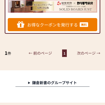
内家具専門メーカーと、モ
ダンなインテリアにマッチ
するお仏壇を展開
◆◆ お陰様で創業94年 ◆◆
お得なクーポンを発行する
無料
国内130店舗以上のスケール
メリットと東証上場の信
頼。創業以来、親切・丁寧
な説明と対応を心がけ、年
間約25,000基のお仏壇、約
3,000基のお墓を納めていま
1
← 前のページ
次のページ →
件
1
す。「お仏壇のはせがわ」
では、さまざまな供養（対
話の場づくり）の形をご提
案しております。ご自身、
ご家族にあった供養の形に
ついて、迷うことや、お困
鎌倉新書のグループサイト
りのことなどございました
ら、ぜひ、お気軽にご相談
ください。店内にはお仏
壇・お仏具・お位牌・お線