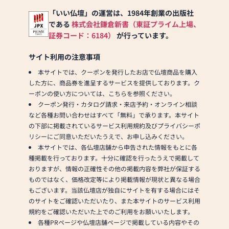
香・お念珠等、豊富にご用
意しております。1,000種類
「いい仏壇」の運営は、1984年創業の出版社
以上の組み合わせの中から
である
株式会社鎌倉新書（東証プライム上場、
お客様に合ったお仏壇・お
証券コード：6184）
が行っています。
仏具をご提案いたします。
サイト利用の注意事項
≪「カリモク家具」との協
本サイトでは、クーポンを発行したお店で仏壇商品を購入
同開発≫
した方に、商品券を進呈するサービスを提供しております。ク
お仏壇のはせがわは、日本
ーポンの使い方については、こちらを参照ください。
を代表する家具メーカー
クーポン発行・カタログ請求・来店予約・オンライン相談
「カリモク家具」との協同
など各種お問い合わせはすべて「無料」で承ります。本サイト
開発で、現代の住宅にあっ
の下部に掲載されているサービス利用規約及びプライバシーポ
たモダンなお仏壇を作って
リシーにご同意いただいたうえで、お申し込みください。
います。他にも国内の家具
本サイトでは、各仏壇店舗から申告された情報をもとに各
専門メーカーと作り上げた
種掲載を行っております。十分に確認を行ったうえで掲載して
お仏壇コレクションがあ
おりますが、情報の正確性その他の掲載内容を弊社が保証する
り、祈る人と偲ぶ人をつな
ものではなく、価格改定等により掲載情報が現状と異なる場合
ぐ新しいカタチを提案しま
もございます。当該仏壇店が独自にサイトを有する場合にはそ
す。
のサイトをご確認いただいたり、また本サイトのサービス利用
規約をご確認いただいた上でのご利用をお願いいたします。
≪はせがわ店舗サービスの
各種PRページや仏壇店舗ページで掲載している内容やその
ご案内≫