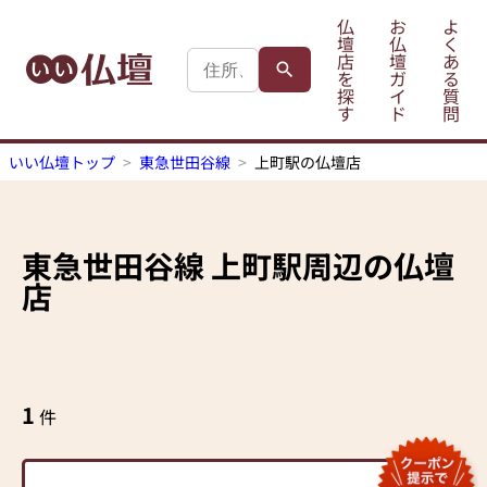
仏
お
よ
壇
仏
く
店
壇
あ
を
ガ
る
探
イ
質
す
ド
問
いい仏壇トップ
東急世田谷線
上町駅の仏壇店
東急世田谷線
上町駅
周辺の仏壇
店
1
件