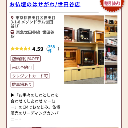
お仏壇のはせがわ/世田谷店
東京都世田谷区世田谷
3-1-8 メゾンドラム世田
谷1F
東急世田谷線
世田谷
駅
258
4.59
（
）
件
店頭割引%OFF
来店予約可
クレジットカード可
駐車場あり
▶「お手々のしわとしわを
合わせてしあわせ なーむ
ー」のCMでおなじみ。仏壇
販売のリーディングカンパ
ニー
▶「カリモク家具」など国