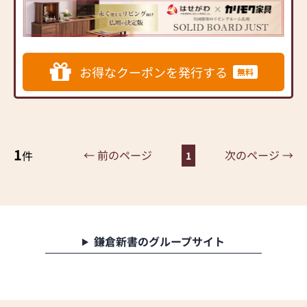
内家具専門メーカーと、モ
ダンなインテリアにマッチ
するお仏壇を展開
◆◆ お陰様で創業94年 ◆◆
お得なクーポンを発行する
無料
国内130店舗以上のスケール
メリットと東証上場の信
頼。創業以来、親切・丁寧
な説明と対応を心がけ、年
間約25,000基のお仏壇、約
3,000基のお墓を納めていま
1
← 前のページ
次のページ →
件
1
す。「お仏壇のはせがわ」
では、さまざまな供養（対
話の場づくり）の形をご提
案しております。ご自身、
ご家族にあった供養の形に
ついて、迷うことや、お困
鎌倉新書のグループサイト
りのことなどございました
ら、ぜひ、お気軽にご相談
ください。店内にはお仏
壇・お仏具・お位牌・お線