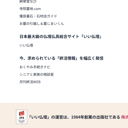
納骨堂なび
寺院墓地.com
優良墓石・石材店ガイド
お墓の引越し＆墓じまいくん
日本最大級の仏壇仏具総合サイト「いい仏壇」
いい仏壇
今、求められている「終活情報」を幅広く発信
おくやみ手続きナビ
シニアと家族の相談室
月刊終活WEB
「いい仏壇」の運営は、1984年創業の出版社である
株