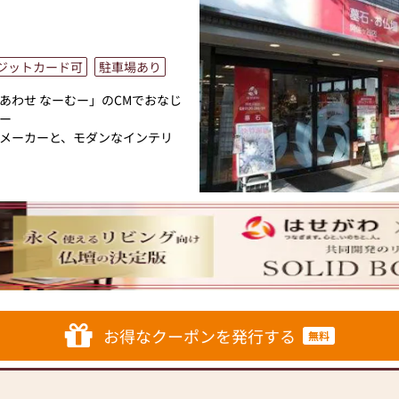
ジットカード可
駐車場あり
あわせ なーむー」のCMでおなじ
ー
メーカーと、モダンなインテリ
トと東証上場の信頼。創業以来、親
5,000基のお仏壇、約3,000基
せがわ」では、さまざまな供養
おります。ご自身、ご家族にあ
お困りのことなどございました
店内にはお仏壇・お仏具・お位
ております。1,000種類以上の
お得なクーポンを発行する
無料
仏壇・お仏具をご提案いたしま