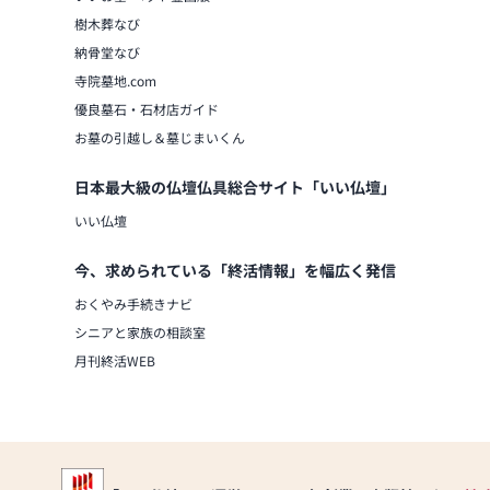
ていただけます。
樹木葬なび
さらに、仏具も充実しております。位
納骨堂なび
ど、お仏壇のセットや個別のアイテム
寺院墓地.com
みやご自宅のお仏壇に合わせて、お求
当店の魅力は、品質と価格のバランス
優良墓石・石材店ガイド
やすい価格を実現しています。お客様
お墓の引越し＆墓じまいくん
耐久性のある商品を取り扱っておりま
楽しみいただけます。
日本最大級の仏壇仏具総合サイト「いい仏壇」
また、スタッフ一同、お客様のご要望
いい仏壇
仏壇や仏具に関するご質問やご相談に
バイスをいたします。お客様のご満足
もてなしを提供いたします。
今、求められている「終活情報」を幅広く発信
お仏壇のはせがわでは、お客様の大切
おくやみ手続きナビ
させていただきます。ぜひ一度、当店
シニアと家族の相談室
間で、お仏壇や仏具をご覧いただけま
ちしております。」
月刊終活WEB