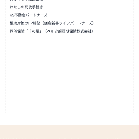
わたしの死後手続き
牌や線香、ろうそくや花立てな
KS不動産パートナーズ
も豊富に揃えております。お好
相続対策のFP相談（鎌倉新書ライフパートナーズ）
めいただけます。
です。品質に妥協せず、お求め
葬儀保険「千の風」（ベル少額短期保険株式会社）
に長くご利用いただけるような
すので、安心してお買い物をお
に丁寧にお応えいたします。お
も親身にお答えし、最適なアド
度を最優先に考え、心からのお
なご供養に寄り添い、お手伝い
にお越しください。心地よい空
す。スタッフ一同、心よりお待