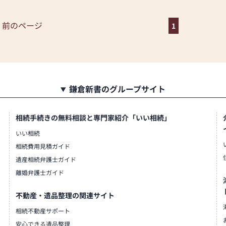
家具メーカー「カリモク家具」
モダンなお仏壇を作っていま
 前のページ
1
作り上げたお仏壇コレクション
いカタチを提案します。
のご相談
ボタン」からお申込ください)
鎌倉新書のグループサイト
ります。お電話時に「いい仏壇を
相談や商品ご購入のお手続きを致
相続手続きの無料相談と専門家紹介「いい相続」
いい相続
相続費用見積ガイド
お仏壇のはせがわにお越しくだ
遺産相続弁護士ガイド
ブルな価格でお客様をお迎えし
離婚弁護士ガイド
統的な木製の仏壇やモダンなデ
不動産・遺品整理の関連サイト
ズの仏壇など、お客様のご要望
相続不動産サポート
の素材や彫刻、仏像の種類も豊
ご供養いただける仏壇を見つけ
安心できる遺品整理