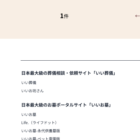
≪「カリモク家具」との協同開発≫
お仏壇のはせがわは、日本を代表する
との協同開発で、現代の住宅にあった
1
←
件
す。他にも国内の家具専門メーカーと
があり、祈る人と偲ぶ人をつなぐ新し
≪はせがわ店舗サービスのご案内≫
●仏壇・仏具・お墓・相続・遺品整理
●ご来店予約(ページ内の「来店予約
●お電話(ご相談や商品のご注文を承
見た」とお伝えください)
●訪問(はせがわの専門スタッフがご
日本最大級の葬儀相談・依頼サイト「いい葬儀」
します)
いい葬儀
いいお坊さん
≪お仏壇のはせがわよりお客様へ≫
「仏壇や仏具をお探しでしたら、ぜひ
日本最大級のお墓ポータルサイト「いいお墓」
さい。当店は幅広い品揃えとリーズナ
ています。
いいお墓
仏壇には様々な種類がございます。伝
Life.（ライフドット）
ザインの仏壇、またコンパクトなサイ
いいお墓-永代供養墓版
に合わせて選ぶことができます。仏壇
富にご用意しておりますので、心から
いいお墓-ペット霊園版