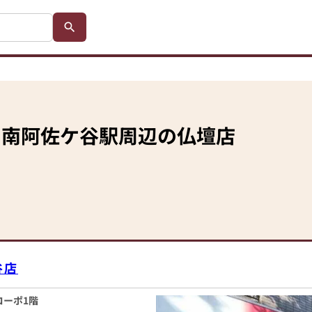
南阿佐ケ谷駅
周辺の仏壇店
谷店
コーポ1階