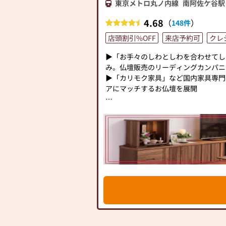
東京メトロ丸ノ内線
南阿佐ケ谷駅
4.68
（
）
148件
店頭割引%OFF
来店予約可
クレ
▶「お手々のしわとしわを合わせてし
み。仏壇販売のリーディングカンパニ
▶「カリモク家具」など国内家具専門
アにマッチするお仏壇を展開
◆◆ お陰様で創業94年 ◆◆
国内130店舗以上のスケールメリッ
切・丁寧な説明と対応を心がけ、年間約2
のお墓を納めています。「お仏壇のは
（対話の場づくり）の形をご提案して
った供養の形について、迷うことや、
ら、ぜひ、お気軽にご相談ください。
牌・お線香・お念珠等、豊富にご用意し
組み合わせの中からお客様に合ったお
す。