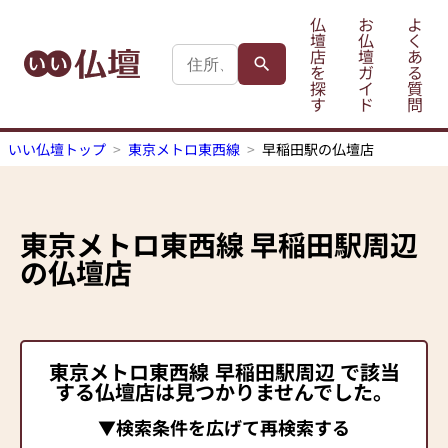
仏
お
よ
壇
仏
く
店
壇
あ
を
ガ
る
探
イ
質
す
ド
問
いい仏壇トップ
東京メトロ東西線
早稲田駅の仏壇店
東京メトロ東西線
早稲田駅
周辺
の仏壇店
東京メトロ東西線
早稲田駅
周辺 で該当
する仏壇店は見つかりませんでした。
▼検索条件を広げて再検索する