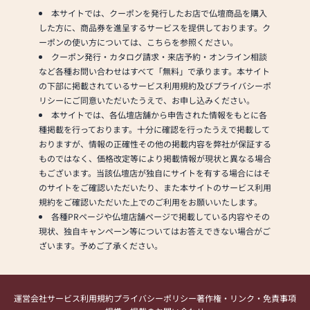
本サイトでは、クーポンを発行したお店で仏壇商品を購入
した方に、商品券を進呈するサービスを提供しております。ク
ーポンの使い方については、こちらを参照ください。
クーポン発行・カタログ請求・来店予約・オンライン相談
など各種お問い合わせはすべて「無料」で承ります。本サイト
の下部に掲載されているサービス利用規約及びプライバシーポ
リシーにご同意いただいたうえで、お申し込みください。
本サイトでは、各仏壇店舗から申告された情報をもとに各
種掲載を行っております。十分に確認を行ったうえで掲載して
おりますが、情報の正確性その他の掲載内容を弊社が保証する
ものではなく、価格改定等により掲載情報が現状と異なる場合
もございます。当該仏壇店が独自にサイトを有する場合にはそ
のサイトをご確認いただいたり、また本サイトのサービス利用
規約をご確認いただいた上でのご利用をお願いいたします。
各種PRページや仏壇店舗ページで掲載している内容やその
現状、独自キャンペーン等についてはお答えできない場合がご
ざいます。予めご了承ください。
運営会社
サービス利用規約
プライバシーポリシー
著作権・リンク・免責事項