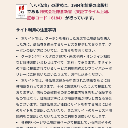
「いい仏壇」の運営は、1984年創業の出版社
級品まで）
である
株式会社鎌倉新書（東証プライム上場、
（お好みに合わせて、色・形・大き
さ等のカスタマイズご相談可能）
証券コード：6184）
が行っています。
【営業時間】9:00～19:00
サイト利用の注意事項
◆上記時間外はお電話にてご連絡い
本サイトでは、クーポンを発行したお店で仏壇商品を購入
ただければ、お客様のご都合のよい
した方に、商品券を進呈するサービスを提供しております。ク
時間にて対応させていただきます。
ーポンの使い方については、こちらを参照ください。
クーポン発行・カタログ請求・来店予約・オンライン相談
【定 休 日】火曜日
など各種お問い合わせはすべて「無料」で承ります。本サイト
【駐 車 場】完備 （店舗隣7台）
の下部に掲載されているサービス利用規約及びプライバシーポ
【最 寄 駅】西尾駅（徒歩6分）
リシーにご同意いただいたうえで、お申し込みください。
【その他取扱商品】仏像、仏具、念
本サイトでは、各仏壇店舗から申告された情報をもとに各
珠、打敷き、進物用線香、ミニ骨
種掲載を行っております。十分に確認を行ったうえで掲載して
壷、神棚、神具、ローソク、線香、
おりますが、情報の正確性その他の掲載内容を弊社が保証する
墓前用品など
ものではなく、価格改定等により掲載情報が現状と異なる場合
∞∞∞∞∞∞∞∞∞∞∞∞∞∞∞∞∞∞∞∞∞∞∞∞∞∞∞∞∞
もございます。当該仏壇店が独自にサイトを有する場合にはそ
のサイトをご確認いただいたり、また本サイトのサービス利用
規約をご確認いただいた上でのご利用をお願いいたします。
各種PRページや仏壇店舗ページで掲載している内容やその