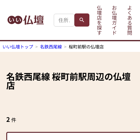
仏
お
よ
壇
仏
く
店
壇
あ
を
ガ
る
探
イ
質
す
ド
問
いい仏壇トップ
名鉄西尾線
桜町前駅の仏壇店
名鉄西尾線
桜町前駅
周辺の仏壇
店
2
件