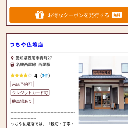
壇まで各宗派のお仏壇を多数展示し
ており、お仏壇のお洗濯やリノベー
ション、また地域の樹木葬霊園のご
お得なクーポンを発行する
無料
案内やお墓の相談など多数取り扱っ
ています。
また、充実したサービスと品揃え、
そして有資格者である仏事コーディ
つちや仏壇店
ネーターが在籍しており、お仏壇の
選び方から、お供え物、お参り方法
まで、幅広い知識と経験に基づいた
愛知県西尾市肴町27
丁寧なアドバイスを受けることがで
名鉄西尾線
西尾駅
きますので安心してご相談くださ
い。
4
（
）
3件
南向きの明るい店内と充実した品揃
来店予約可
えの西尾店、スタッフ一同、皆様の
ご来店を心よりお待ちしておりま
クレジットカード可
す。
駐車場あり
店舗駐車場完備、各種ローン、クレ
ジット、PayPayなど電子マネーも取
---------------------------------------------
り扱っています。
------------------
つちや仏壇店では、「親切・丁寧・