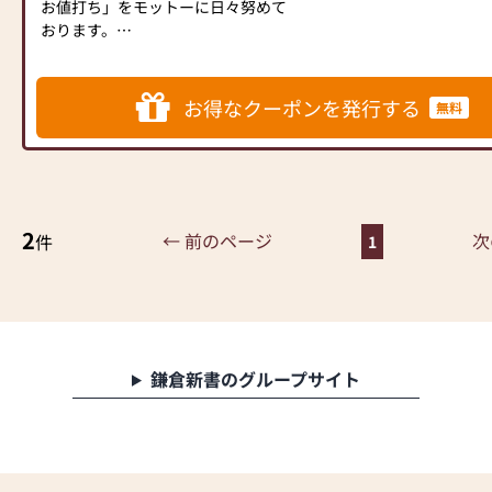
お値打ち」をモットーに日々努めて
おります。
伝統と現代を融合して製作した、当
店オリジナル仏壇をはじめ、おしゃ
お得なクーポンを発行する
無料
れでリビングに合うモダン仏壇、省
スペースに置けるミニ仏壇、昔なが
らの金仏壇、唐木仏壇など、様々な
お仏壇を取り揃えております。
2
また、仏事に関するご相談やご質問
← 前のページ
次
件
1
等ございましたら、豊富な知識・経
験を持つ当店スタッフにお気軽にお
尋ねください。皆様のご来店を、ス
タッフ一同、心よりお待ち申し上げ
ております。
∞∞∞∞∞∞∞∞∞∞∞∞∞∞∞∞∞∞∞∞∞∞∞∞∞∞∞∞∞
鎌倉新書のグループサイト
【取 扱 い】金仏壇、唐木仏壇、モ
ダン仏壇、ミニ仏壇、神棚、仏壇の
引取・修理・洗濯ご対応可能
◆自社のオリジナル仏壇も多数ご用
意（国産・高品質・お手頃価格～高