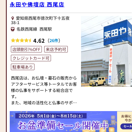
永田や佛壇店 西尾店
愛知県西尾市徳次町下十五夜
38-1
名鉄西尾線
西尾駅
4.62
（
）
26件
店頭割引%OFF
来店予約可
クレジットカード可
駐車場あり
西尾店は、お仏壇・墓石の販売から
アフターサービス等トータルでお客
様の仏事をサポートする総合店で
す。
また、地域の活性化と仏事のサポー
トとして地域のお寺との連携が濃い
店舗です。
広い一階建てフロアに、大型仏壇か
ら小さなコンパクト仏壇・モダン仏