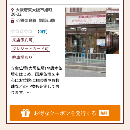
大阪府東大阪市旭町
20-22
近鉄奈良線
瓢箪山駅
（
）
0件
来店予約可
クレジットカード可
駐車場あり
☆金仏壇(大阪仏壇)や唐木仏
壇をはじめ、国産仏壇を中
心にお位牌にお線香やお数
珠などの小物も充実してお
ります。
☆お仏壇の簡単なお掃除、
金仏壇が新品同様になるお
お得なクーポンを発行する
無料
仏壇の洗濯から簡易修復な
ど予算に応じた方法を提案
しています。まずは無料お