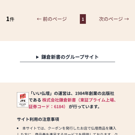
見積を。
1
☆仏事のことや神事、法用
← 前のページ
次のページ →
件
1
のことなどお気軽にスタッ
フにご相談ください。
【駐車場あり】
鎌倉新書のグループサイト
「いい仏壇」の運営は、1984年創業の出版社
である
株式会社鎌倉新書（東証プライム上場、
証券コード：6184）
が行っています。
サイト利用の注意事項
本サイトでは、クーポンを発行したお店で仏壇商品を購入
した方に、商品券を進呈するサービスを提供しております。ク