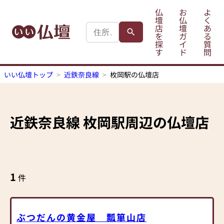
仏
お
よ
壇
仏
く
店
壇
あ
を
ガ
る
探
イ
質
す
ド
問
いい仏壇トップ
近鉄奈良線
枚岡駅の仏壇店
近鉄奈良線
枚岡駅
周辺の仏壇店
1
件
ぶつだんの黄金屋 瓢箪山店