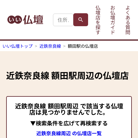
仏
お
よ
壇
仏
く
店
壇
あ
を
ガ
る
探
イ
質
す
ド
問
いい仏壇トップ
近鉄奈良線
額田駅の仏壇店
近鉄奈良線
額田駅
周辺の仏壇店
近鉄奈良線
額田駅
周辺 で該当する仏壇
店は見つかりませんでした。
▼検索条件を広げて再検索する
近鉄奈良線周辺 の仏壇店一覧