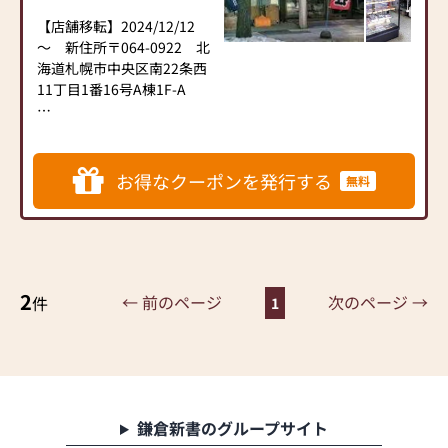
こないことも多く、初めて
のことに途方にくれてしま
【店舗移転】2024/12/12
う方も多くいらっしゃいま
～ 新住所〒064-0922 北
す。
海道札幌市中央区南22条西
「よねはら」では、そんな
11丁目1番16号A棟1F-A
とき、皆さまが安心してご
相談・ご来店していただけ
当店ではモダン仏壇や唐木
るお店を目指しています。
仏壇を中心に、コンパクト
なサイズのミニ仏壇など、
お得なクーポンを発行する
無料
【取扱い】金仏壇、唐木仏
色々なタイプのお仏壇を取
壇、モダン仏壇、神棚、神
り揃えています。お位牌
徒檀、仏壇の修理・洗濯対
も、唐木位牌を中心に、戒
応可
名を書く板を複数枚中にお
【営業時間】（4月〜10月）
さめるタイプの回出位牌な
10：00～18：00（11月〜3
2
ど、様々なタイプをご用意
← 前のページ
次のページ →
件
1
月）10：00～17：00
しております。
【定休日】木曜日、年末年
また、買い換えなどで古く
始
なったお仏壇・お仏具の引
【駐車場】３台
き取り、ご供養・処分など
※店の裏側が駐車場となり
も行っております。お仏壇
ます。一方通行でわかりず
の引き取りのみのご依頼も
鎌倉新書のグループサイト
らくなっておりますので、
承っております。どうぞお