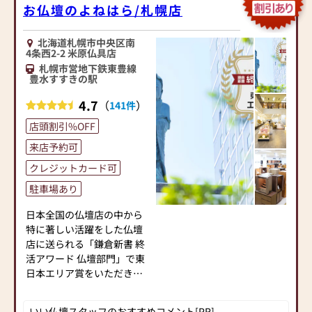
お仏壇のよねはら/札幌店
北海道札幌市中央区南
4条西2-2 米原仏具店
札幌市営地下鉄東豊線
豊水すすきの駅
4.7
（
）
141件
店頭割引%OFF
来店予約可
クレジットカード可
駐車場あり
日本全国の仏壇店の中から
特に著しい活躍をした仏壇
店に送られる「鎌倉新書 終
活アワード 仏壇部門」で東
日本エリア賞をいただきま
した。
日頃ご利用いただいている
いい仏壇スタッフのおすすめコメント[PR]