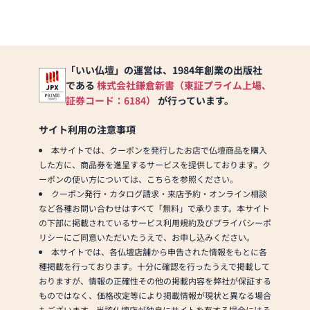
わからない場合は、36号線
気軽にご相談、お問い合わ
側に停めていただき店員ま
せください。
でお声がけください。ご案
内いたします。
【駐車場】３台
「いい仏壇」の運営は、1984年創業の出版社
※駐車場の場所について
である
株式会社鎌倉新書（東証プライム上場、
は、店舗にてお問い合わせ
ください。ご案内させてい
証券コード：6184）
が行っています。
ただきます。
サイト利用の注意事項
本サイトでは、クーポンを発行したお店で仏壇商品を購入
した方に、商品券を進呈するサービスを提供しております。ク
ーポンの使い方については、こちらを参照ください。
クーポン発行・カタログ請求・来店予約・オンライン相談
など各種お問い合わせはすべて「無料」で承ります。本サイト
の下部に掲載されているサービス利用規約及びプライバシーポ
リシーにご同意いただいたうえで、お申し込みください。
本サイトでは、各仏壇店舗から申告された情報をもとに各
種掲載を行っております。十分に確認を行ったうえで掲載して
おりますが、情報の正確性その他の掲載内容を弊社が保証する
ものではなく、価格改定等により掲載情報が現状と異なる場合
もございます。当該仏壇店が独自にサイトを有する場合にはそ