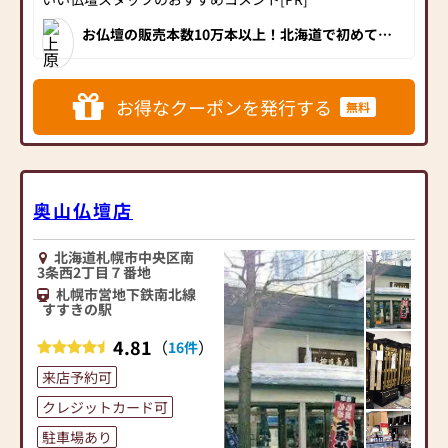
お客様に感謝すると共にこ
れからも地域一番店を目指
お仏壇の販売本数10万本以上！北海道で初めて仏
壇・仏具の製造・販売をしたお仏壇専門店の老舗
し、お客様に選ばれるサー
です。120年の永きに渡り地域の方に選ばれてき
ビスを提供出来るよう努め
ました。実績に裏打ちされた品質・価格・展示
数・アフターサポート、全てが全国でもトップク
てまいります！
ラス。東豊線「豊水すすきの」駅、南北線「すす
お得なクーポンを発行する
無料
きの」駅より歩いてすぐ。北海道にお住いの方に
は是非訪問していただきたいおススメの仏壇店で
北海道の地で、創業128年。
す！
仏壇展示本数約250本と圧倒
的な品揃え。
明治30年の創業以来、お客
奥山仏壇店
様には親しみを込めて「よ
ねはらさん」と呼んでいた
北海道札幌市中央区南
だき、今日までに10万本を
3条西2丁目７番地
超えるお仏壇を販売してま
札幌市営地下鉄南北線
いりました。
すすきの駅
現代では仏事や供養につい
ての知識や経験がない方が
4.81
（
）
16件
ほとんどです。
来店予約可
地域の伝統や風習は様々
で、インターネットによる
クレジットカード可
画一的な情報ではしっくり
駐車場あり