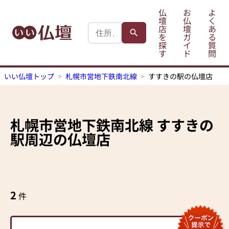
仏
お
よ
壇
仏
く
店
壇
あ
を
ガ
る
探
イ
質
す
ド
問
いい仏壇トップ
札幌市営地下鉄南北線
すすきの駅の仏壇店
札幌市営地下鉄南北線
すすきの
駅
周辺の仏壇店
2
件