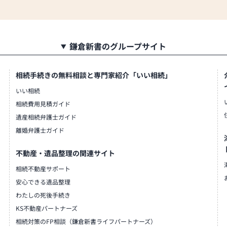
心してご来店ください。
ています
ク着用を義務化しています。
鎌倉新書のグループサイト
ています。
店内消毒を行っています。
います。忘れた方には無料でマ
相続手続きの無料相談と専門家紹介「いい相続」
いい相続
相続費用見積ガイド
遺産相続弁護士ガイド
離婚弁護士ガイド
不動産・遺品整理の関連サイト
相続不動産サポート
安心できる遺品整理
わたしの死後手続き
KS不動産パートナーズ
相続対策のFP相談（鎌倉新書ライフパートナーズ）