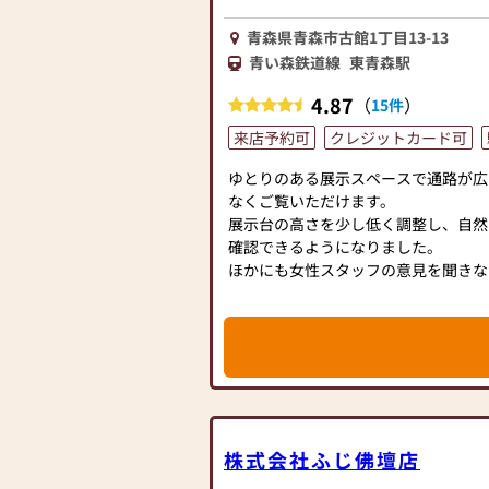
青森県青森市古館1丁目13-13
青い森鉄道線
東青森駅
4.87
（
）
15件
来店予約可
クレジットカード可
ゆとりのある展示スペースで通路が広
なくご覧いただけます。
展示台の高さを少し低く調整し、自然
確認できるようになりました。
ほかにも女性スタッフの意見を聞きな
気の利いたキャンドルやいろいろな小
とてもおしゃれで見応えのあるお仏壇
しください。
●全てのお仏壇が50万円（税込）以
●全てのお仏壇が厳選した一品物です
●全てのお仏壇が県内無料配達です。
●全てのお仏壇がローンでのお支払い
株式会社ふじ佛壇店
●全てのお仏壇が10年保証です。