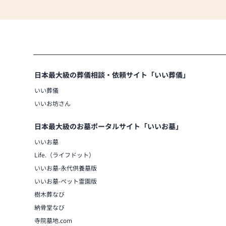
ただいま新型コロナ対策実施中！ 安
①店頭には自動消毒液噴霧器を設置し
②スタッフ一同手洗い・うがい・マス
③２～３時間ごとに窓を開け換気をし
④１日１回以上ドアノブやレジ回り等
⑤お客様へのマスク着用をお願いして
日本最大級の葬儀相談・依頼サイト「いい葬儀」
スクを提供しています。
いい葬儀
いいお坊さん
日本最大級のお墓ポータルサイト「いいお墓」
いいお墓
Life.（ライフドット）
いいお墓-永代供養墓版
いいお墓-ペット霊園版
樹木葬なび
納骨堂なび
寺院墓地.com