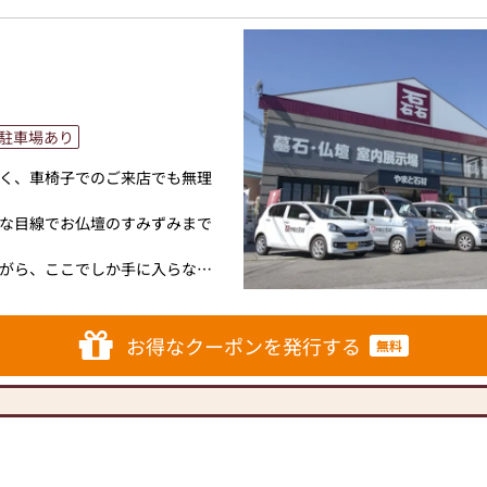
駐車場あり
く、車椅子でのご来店でも無理
な目線でお仏壇のすみずみまで
がら、ここでしか手に入らない
物も多数用意しました。
のセレクトショップにぜひお越
お得なクーポンを発行する
無料
下です。
。
が可能です。