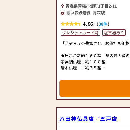
青森県青森市堤町1丁目2-11
青い森鉄道線
青森駅
4.92
（
）
38件
クレジットカード可
駐車場あり
「品ぞろえの豊富さと、お値打ち価格
★展示台数約１６０基 県内最大級の
家具調仏壇：約１００基
唐木仏壇 ：約３５基
金仏壇 ：約１０基
神棚 ：約１５基
たくさんのお仏壇の中からお客様にぴ
ります。
お客様のご要望に沿ったご案内はもち
トータルコーディネートもいたします
お仏壇選びから、仏事に関する疑問質
ませ。
八田神仏具店／五戸店
★国産仏壇を豊富に取り揃えています