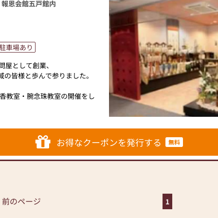
 報恩会館五戸館内
、静岡、会津など伝統を守り受
産仏壇を豊富に取り揃えており
も多数ご用意しております。
駐車場あり
う問屋として創業、
店販売スタッフが責任をもって
地域の皆様と歩んで参りました。
壇の引き取り、お焚き上げ供養
香教室・腕念珠教室の開催をし
元にも対応いたします。
みてはいかがですか？
、買換えを検討されている方
売部では、材の表示・産地表示
お得なクーポンを発行する
無料
線で対応させて頂いておりま
テーションホール青森の西隣りに
送迎いたします。
ーターの資格を持っている者も
 前のページ
1
軽にお立ち寄りください。