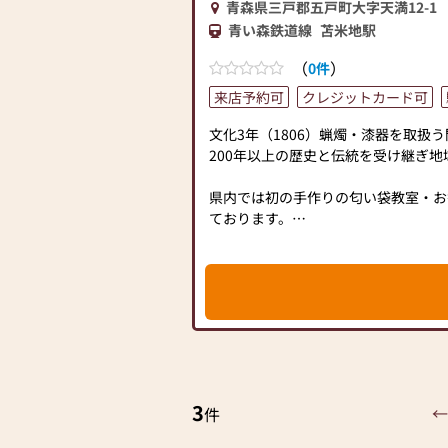
青森県三戸郡五戸町大字天満12-1
伝統型仏壇から現代型仏壇まで、徳島
青い森鉄道線
苫米地駅
け継いだ日本の職人さんが手がけた国
ます。
（
）
0件
仏具・線香・ローソクなどの関連商品
来店予約可
クレジットカード可
★安心のアフターフォローです★
文化3年（1806）蝋燭・漆器を取扱
県内はお仏壇の配達・設置が無料、同
200年以上の歴史と伝統を受け継ぎ
お届けし、飾りつけまで行います。
お仏壇を購入された方には、古いお仏
県内では初の手作りの匂い袋教室・お
まで行います。
ております。
お仏壇のクリーニングや、金仏壇の復
自分だけのオリジナルの一品を創って
念珠のつなぎ直しも行っていますので
は、ご相談ください。
仏壇公正取引協議会の会員でもある販
の徹底。
★駐車場完備★
不当な二重価格をしない等、お客様目
JR青森駅から車で約８分、リンクス
す。
あり駐車場も完備しております。
お仏壇をご購入予定のお客様はお車で
仏壇購入に際しては、仏事コーディネ
おりますので、
3
←
件
お下見だけでも結構です。どうぞお気
お気軽に御相談下さい。
皆様のご来店をお待ちしております。