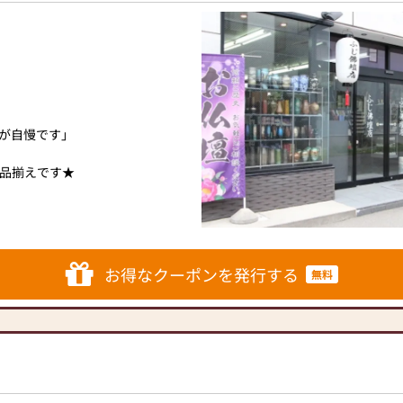
が自慢です」
品揃えです★
ったりなお仏壇がきっと見つか
お得なクーポンを発行する
無料
ろん、仏壇に仏具を飾りながら
。
問までお気軽にご質問ください
★