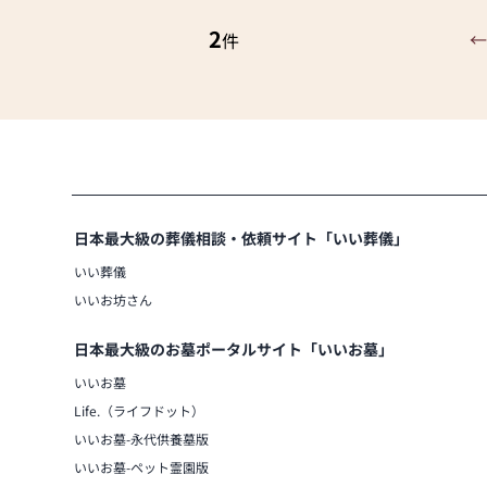
ていただけます。
2
←
件
さらに、仏具も充実しております。位
ど、お仏壇のセットや個別のアイテム
みやご自宅のお仏壇に合わせて、お求
当店の魅力は、品質と価格のバランス
やすい価格を実現しています。お客様
耐久性のある商品を取り扱っておりま
楽しみいただけます。
また、スタッフ一同、お客様のご要望
仏壇や仏具に関するご質問やご相談に
日本最大級の葬儀相談・依頼サイト「いい葬儀」
バイスをいたします。お客様のご満足
もてなしを提供いたします。
いい葬儀
お仏壇のはせがわでは、お客様の大切
いいお坊さん
させていただきます。ぜひ一度、当店
間で、お仏壇や仏具をご覧いただけま
日本最大級のお墓ポータルサイト「いいお墓」
ちしております。」
いいお墓
Life.（ライフドット）
いいお墓-永代供養墓版
いいお墓-ペット霊園版