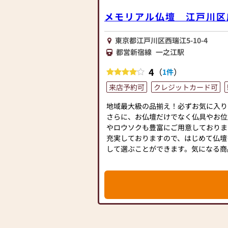
≪「カリモク家具」との協同開発≫
お仏壇のはせがわは、日本を代表する
メモリアル仏壇 江戸川区
との協同開発で、現代の住宅にあった
す。他にも国内の家具専門メーカーと
東京都江戸川区西瑞江5-10-4
があり、祈る人と偲ぶ人をつなぐ新し
都営新宿線
一之江駅
≪はせがわ店舗サービスのご案内≫
4
（
）
1件
●仏壇・仏具・お墓・相続・遺品整理
●ご来店予約(ページ内の「来店予約
来店予約可
クレジットカード可
●お電話(ご相談や商品のご注文を承
地域最大級の品揃え！必ずお気に入り
見た」とお伝えください)
さらに、お仏壇だけでなく仏具やお位
●訪問(はせがわの専門スタッフがご
やロウソクも豊富にご用意しておりま
します)
充実しておりますので、はじめて仏壇
して選ぶことができます。気になる商
≪お仏壇のはせがわよりお客様へ≫
軽にお越しください。
「仏壇や仏具をお探しでしたら、ぜひ
さい。当店は幅広い品揃えとリーズナ
ています。
仏壇には様々な種類がございます。伝
ザインの仏壇、またコンパクトなサイ
に合わせて選ぶことができます。仏壇
富にご用意しておりますので、心から