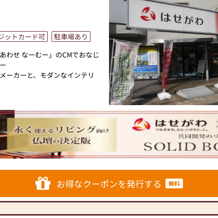
ジットカード可
駐車場あり
あわせ なーむー」のCMでおなじ
ー
メーカーと、モダンなインテリ
トと東証上場の信頼。創業以来、親
5,000基のお仏壇、約3,000基
せがわ」では、さまざまな供養
おります。ご自身、ご家族にあ
お困りのことなどございました
店内にはお仏壇・お仏具・お位
ております。1,000種類以上の
お得なクーポンを発行する
無料
仏壇・お仏具をご提案いたしま