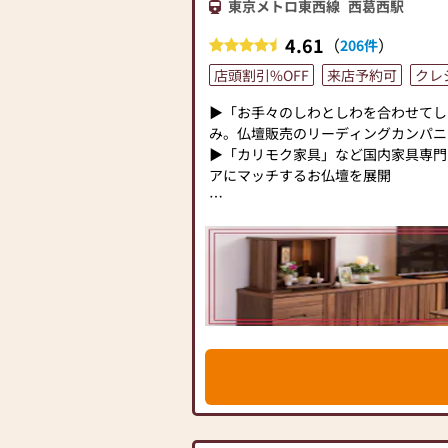
東京メトロ東西線
西葛西駅
4.61
（
）
206件
店頭割引%OFF
来店予約可
クレ
▶「お手々のしわとしわを合わせてし
み。仏壇販売のリーディングカンパニ
▶「カリモク家具」など国内家具専門
アにマッチするお仏壇を展開
◆◆ お陰様で創業94年 ◆◆
国内130店舗以上のスケールメリッ
切・丁寧な説明と対応を心がけ、年間約2
のお墓を納めています。「お仏壇のは
（対話の場づくり）の形をご提案して
った供養の形について、迷うことや、
ら、ぜひ、お気軽にご相談ください。
牌・お線香・お念珠等、豊富にご用意し
組み合わせの中からお客様に合ったお
す。