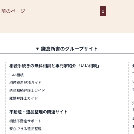
 前のページ
牌や線香、ろうそくや花立てな
1
も豊富に揃えております。お好
めいただけます。
です。品質に妥協せず、お求め
に長くご利用いただけるような
すので、安心してお買い物をお
鎌倉新書のグループサイト
に丁寧にお応えいたします。お
も親身にお答えし、最適なアド
相続手続きの無料相談と専門家紹介「いい相続」
度を最優先に考え、心からのお
いい相続
なご供養に寄り添い、お手伝い
相続費用見積ガイド
にお越しください。心地よい空
遺産相続弁護士ガイド
す。スタッフ一同、心よりお待
離婚弁護士ガイド
不動産・遺品整理の関連サイト
相続不動産サポート
安心できる遺品整理