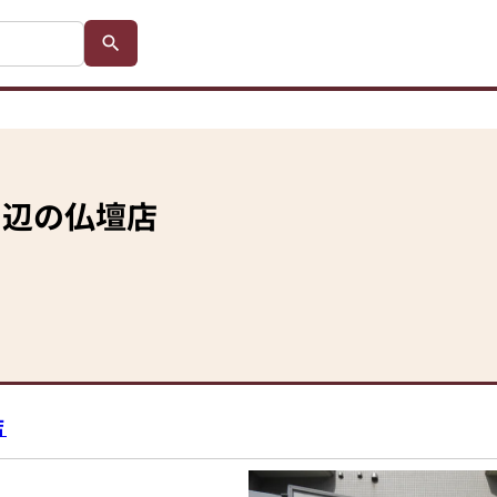
周辺の仏壇店
店