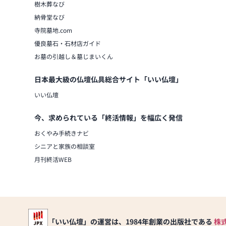
樹木葬なび
納骨堂なび
寺院墓地.com
優良墓石・石材店ガイド
お墓の引越し＆墓じまいくん
日本最大級の仏壇仏具総合サイト「いい仏壇」
いい仏壇
今、求められている「終活情報」を幅広く発信
おくやみ手続きナビ
シニアと家族の相談室
月刊終活WEB
「いい仏壇」の運営は、1984年創業の出版社である
株