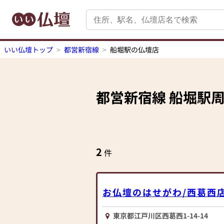
いい仏壇トップ
都営新宿線
船堀駅の仏壇店
都営新宿線
船堀駅
2
件
お仏壇のはせがわ/西葛西
東京都江戸川区西葛西1-14-14