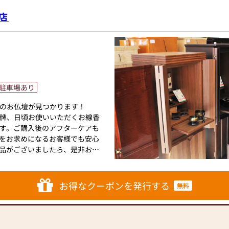
家具メーカー「カリモク家具」
店
モダンなお仏壇を作っていま
作り上げたお仏壇コレクション
いカタチを提案します。
のご相談
ボタン」からお申込ください)
駐車場あり
ります。お電話時に「いい仏壇を
のお仏壇が見つかります！
牌、日頃お使いいただくお線香
相談や商品ご購入のお手続きを致
す。ご購入後のアフターケアも
をお求めになるお客様でも安心
品がございましたら、是非お気
お仏壇のはせがわにお越しくだ
ブルな価格でお客様をお迎えし
お得なクーポンを発行する
無料
統的な木製の仏壇やモダンなデ
ズの仏壇など、お客様のご要望
の素材や彫刻、仏像の種類も豊
ご供養いただける仏壇を見つけ