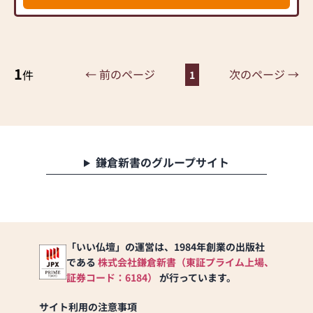
「こんな風にしたい」とい
うお客様の気持ちに寄り添
って、ベストな提案をいた
します。どうぞお気軽にご
1
相談ください。
← 前のページ
次のページ →
件
1
「JR関内駅」「日本大通り
駅」より徒歩3～7分。横浜
スタジアムの北側、専用駐
車場をご利用いただけま
す。
スタッフ一同、皆様のお越
鎌倉新書のグループサイト
しをお待ちしております。
【営業時間】10：00～18：
00
【定休日】年末年始（12/29
「いい仏壇」の運営は、1984年創業の出版社
～1/3）
である
株式会社鎌倉新書（東証プライム上場、
【駐車場】当ビルに専用駐
車場あり（１番です）
証券コード：6184）
が行っています。
満車の場合に
は、スタッフへご相談くだ
サイト利用の注意事項