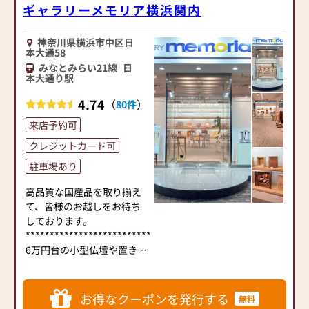
ギャラリーメモリア横浜関内
神奈川県横浜市中区日
本大通58
みなとみらい21線
日
本大通り駅
4.74
（
）
80件
来店予約可
クレジットカード可
駐車場あり
高品質な国産品を取り揃え
て、皆様のお越しをお待ち
しております。
*****************************************************
6万円台の小型仏壇や置き場
所に困らない壁掛仏壇な
ど、現代仏壇200種類の豊富
なラインナップからお選び
お得なクーポンを発行する
無料
いただけます。