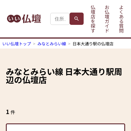
仏
お
よ
壇
仏
く
店
壇
あ
を
ガ
る
探
イ
質
す
ド
問
いい仏壇トップ
みなとみらい線
日本大通り駅の仏壇店
みなとみらい線
日本大通り駅
周
辺の仏壇店
1
件