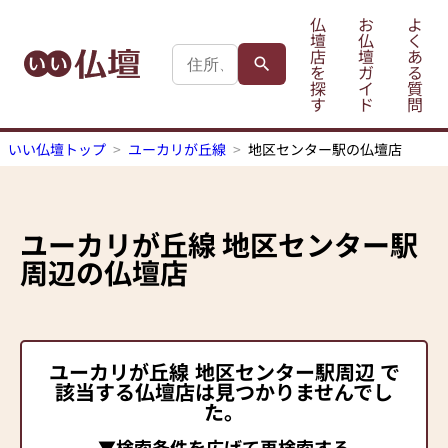
仏
お
よ
壇
仏
く
店
壇
あ
を
ガ
る
探
イ
質
す
ド
問
いい仏壇トップ
ユーカリが丘線
地区センター駅の仏壇店
ユーカリが丘線
地区センター駅
周辺の仏壇店
ユーカリが丘線
地区センター駅
周辺 で
該当する仏壇店は見つかりませんでし
た。
▼検索条件を広げて再検索する