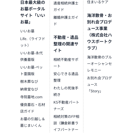
日本最大級の
住まいるケア
遺産相続弁護士
お墓ポータル
ガイド
サイト「いい
海洋散骨・お
離婚弁護士ガイ
お墓」
別れ会プロデ
ド
ュース事業
いいお墓
（株式会社ハ
不動産・遺品
Life.（ライフド
ウスボートク
整理の関連サ
ット）
ラブ）
イト
いいお墓-永代
海洋散骨のブル
供養墓版
相続不動産サポ
ーオーシャンセ
ート
いいお墓-ペッ
レモニー
ト霊園版
安心できる遺品
お別れ会プロデ
整理
樹木葬なび
ュース
わたしの死後手
納骨堂なび
「Story」
続き
寺院墓地.com
KS不動産パート
優良墓石・石材
ナーズ
店ガイド
相続対策のFP相
お墓の引越し＆
談（鎌倉新書ラ
墓じまいくん
イフパートナー