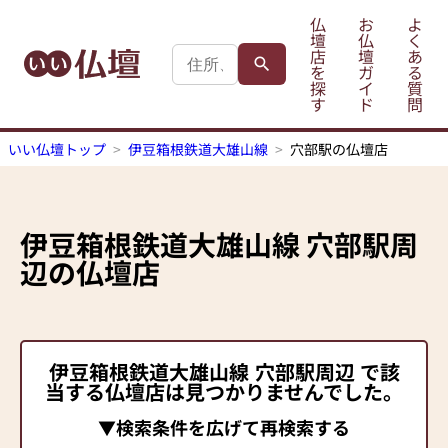
仏
お
よ
壇
仏
く
店
壇
あ
を
ガ
る
探
イ
質
す
ド
問
いい仏壇トップ
伊豆箱根鉄道大雄山線
穴部駅の仏壇店
伊豆箱根鉄道大雄山線
穴部駅
周
辺の仏壇店
伊豆箱根鉄道大雄山線
穴部駅
周辺 で該
当する仏壇店は見つかりませんでした。
▼検索条件を広げて再検索する