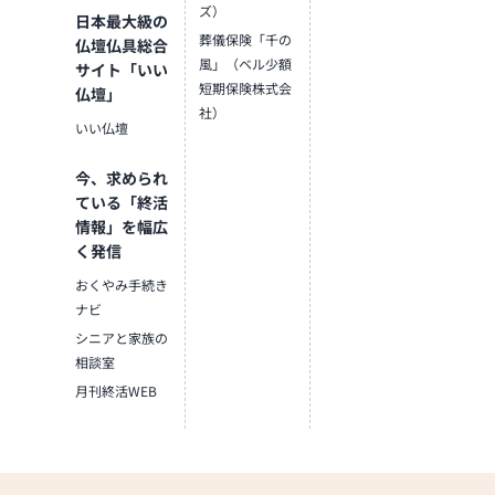
ズ）
日本最大級の
葬儀保険「千の
仏壇仏具総合
風」（ベル少額
サイト「いい
短期保険株式会
仏壇」
社）
いい仏壇
今、求められ
ている「終活
情報」を幅広
く発信
おくやみ手続き
ナビ
シニアと家族の
相談室
月刊終活WEB