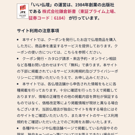
「いい仏壇」の運営は、1984年創業の出版社
である
株式会社鎌倉新書（東証プライム上場、
証券コード：6184）
が行っています。
サイト利用の注意事項
本サイトでは、クーポンを発行したお店で仏壇商品を購入
した方に、商品券を進呈するサービスを提供しております。ク
ーポンの使い方については、こちらを参照ください。
クーポン発行・カタログ請求・来店予約・オンライン相談
など各種お問い合わせはすべて「無料」で承ります。本サイト
の下部に掲載されているサービス利用規約及びプライバシーポ
リシーにご同意いただいたうえで、お申し込みください。
本サイトでは、各仏壇店舗から申告された情報をもとに各
種掲載を行っております。十分に確認を行ったうえで掲載して
おりますが、情報の正確性その他の掲載内容を弊社が保証する
ものではなく、価格改定等により掲載情報が現状と異なる場合
もございます。当該仏壇店が独自にサイトを有する場合にはそ
のサイトをご確認いただいたり、また本サイトのサービス利用
規約をご確認いただいた上でのご利用をお願いいたします。
各種PRページや仏壇店舗ページで掲載している内容やその
現状、独自キャンペーン等についてはお答えできない場合がご