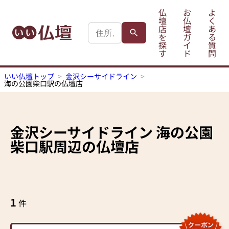
仏
お
よ
壇
仏
く
店
壇
あ
を
ガ
る
探
イ
質
す
ド
問
いい仏壇トップ
金沢シーサイドライン
海の公園柴口駅の仏壇店
金沢シーサイドライン
海の公園
柴口駅
周辺の仏壇店
1
件