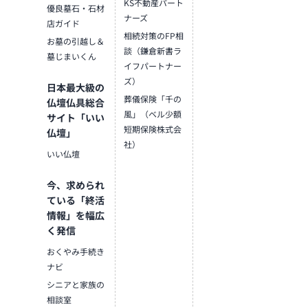
●仏壇・仏具・お墓・相
KS不動産パート
優良墓石・石材
続・遺品整理のご相談
ナーズ
店ガイド
●ご来店予約(ページ内の
相続対策のFP相
お墓の引越し＆
「来店予約ボタン」からお
談（鎌倉新書ラ
墓じまいくん
申込ください)
イフパートナー
●お電話(ご相談や商品のご
ズ）
日本最大級の
注文を承ります。お電話時
葬儀保険「千の
仏壇仏具総合
に「いい仏壇を見た」とお
風」（ベル少額
サイト「いい
伝えください)
短期保険株式会
●訪問(はせがわの専門スタ
仏壇」
社）
ッフがご相談や商品ご購入
いい仏壇
のお手続きを致します)
今、求められ
≪お仏壇のはせがわよりお
ている「終活
客様へ≫
情報」を幅広
「仏壇や仏具をお探しでし
く発信
たら、ぜひお仏壇のはせが
わにお越しください。当店
おくやみ手続き
は幅広い品揃えとリーズナ
ナビ
ブルな価格でお客様をお迎
シニアと家族の
えしています。
相談室
仏壇には様々な種類がござ