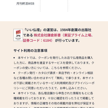
月刊終活WEB
います。伝統的な木製の仏
壇やモダンなデザインの仏
壇、またコンパクトなサイ
ズの仏壇など、お客様のご
要望に合わせて選ぶことが
できます。仏壇の素材や彫
「いい仏壇」の運営は、1984年創業の出版社
刻、仏像の種類も豊富にご
である
株式会社鎌倉新書（東証プライム上場、
用意しておりますので、心
証券コード：6184）
が行っています。
からご供養いただける仏壇
を見つけていただけます。
サイト利用の注意事項
さらに、仏具も充実してお
本サイトでは、クーポンを発行したお店で仏壇商品を購入
ります。位牌や線香、ろう
した方に、商品券を進呈するサービスを提供しております。ク
そくや花立てなど、お仏壇
ーポンの使い方については、こちらを参照ください。
のセットや個別のアイテム
クーポン発行・カタログ請求・来店予約・オンライン相談
も豊富に揃えております。
など各種お問い合わせはすべて「無料」で承ります。本サイト
お好みやご自宅のお仏壇に
の下部に掲載されているサービス利用規約及びプライバシーポ
合わせて、お求めいただけ
リシーにご同意いただいたうえで、お申し込みください。
ます。
本サイトでは、各仏壇店舗から申告された情報をもとに各
当店の魅力は、品質と価格
種掲載を行っております。十分に確認を行ったうえで掲載して
のバランスです。品質に妥
おりますが、情報の正確性その他の掲載内容を弊社が保証する
協せず、お求めやすい価格