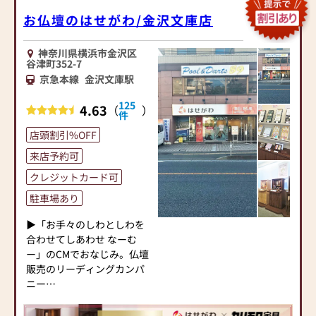
お仏壇のはせがわ/金沢文庫店
神奈川県横浜市金沢区
谷津町352-7
京急本線
金沢文庫駅
125
4.63
（
）
件
店頭割引%OFF
来店予約可
クレジットカード可
駐車場あり
▶「お手々のしわとしわを
合わせてしあわせ なーむ
ー」のCMでおなじみ。仏壇
販売のリーディングカンパ
ニー
▶「カリモク家具」など国
内家具専門メーカーと、モ