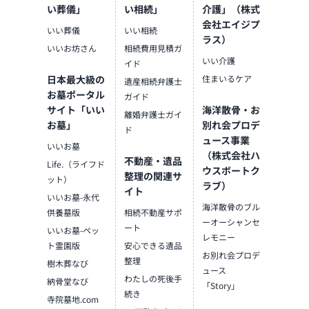
意しております。1,000種類
い葬儀」
い相続」
介護」（株式
以上の組み合わせの中から
会社エイジプ
いい葬儀
いい相続
お客様に合ったお仏壇・お
ラス）
いいお坊さん
相続費用見積ガ
仏具をご提案いたします。
いい介護
イド
日本最大級の
住まいるケア
≪「カリモク家具」との協
遺産相続弁護士
同開発≫
お墓ポータル
ガイド
お仏壇のはせがわは、日本
サイト「いい
海洋散骨・お
離婚弁護士ガイ
を代表する家具メーカー
お墓」
別れ会プロデ
ド
「カリモク家具」との協同
ュース事業
いいお墓
開発で、現代の住宅にあっ
（株式会社ハ
不動産・遺品
Life.（ライフド
たモダンなお仏壇を作って
ウスボートク
整理の関連サ
ット）
います。他にも国内の家具
ラブ）
イト
専門メーカーと作り上げた
いいお墓-永代
海洋散骨のブル
お仏壇コレクションがあ
供養墓版
相続不動産サポ
ーオーシャンセ
り、祈る人と偲ぶ人をつな
ート
いいお墓-ペッ
レモニー
ぐ新しいカタチを提案しま
ト霊園版
安心できる遺品
す。
お別れ会プロデ
整理
樹木葬なび
ュース
わたしの死後手
納骨堂なび
≪はせがわ店舗サービスの
「Story」
続き
ご案内≫
寺院墓地.com