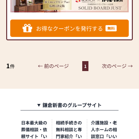
ダンなインテリアにマッチ
するお仏壇を展開
◆◆ お陰様で創業94年 ◆◆
お得なクーポンを発行する
無料
国内130店舗以上のスケール
メリットと東証上場の信
頼。創業以来、親切・丁寧
な説明と対応を心がけ、年
間約25,000基のお仏壇、約
3,000基のお墓を納めていま
1
← 前のページ
次のページ →
件
1
す。「お仏壇のはせがわ」
では、さまざまな供養（対
話の場づくり）の形をご提
案しております。ご自身、
ご家族にあった供養の形に
ついて、迷うことや、お困
鎌倉新書のグループサイト
りのことなどございました
ら、ぜひ、お気軽にご相談
日本最大級の
相続手続きの
介護施設・老
ください。店内にはお仏
壇・お仏具・お位牌・お線
葬儀相談・依
無料相談と専
人ホームの相
香・お念珠等、豊富にご用
頼サイト「い
門家紹介「い
談窓口「いい