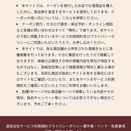
本サイトでは、クーポンを発行したお店で仏壇商品を購入
した方に、商品券を進呈するサービスを提供しております。ク
ーポンの使い方については、こちらを参照ください。
クーポン発行・カタログ請求・来店予約・オンライン相談
など各種お問い合わせはすべて「無料」で承ります。本サイト
の下部に掲載されているサービス利用規約及びプライバシーポ
リシーにご同意いただいたうえで、お申し込みください。
本サイトでは、各仏壇店舗から申告された情報をもとに各
種掲載を行っております。十分に確認を行ったうえで掲載して
おりますが、情報の正確性その他の掲載内容を弊社が保証する
ものではなく、価格改定等により掲載情報が現状と異なる場合
もございます。当該仏壇店が独自にサイトを有する場合にはそ
のサイトをご確認いただいたり、また本サイトのサービス利用
規約をご確認いただいた上でのご利用をお願いいたします。
各種PRページや仏壇店舗ページで掲載している内容やその
現状、独自キャンペーン等についてはお答えできない場合がご
ざいます。予めご了承ください。
運営会社
サービス利用規約
プライバシーポリシー
著作権・リンク・免責事項