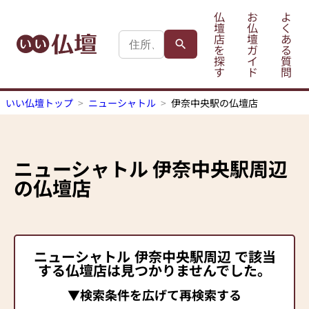
仏
お
よ
壇
仏
く
店
壇
あ
を
ガ
る
探
イ
質
す
ド
問
いい仏壇トップ
ニューシャトル
伊奈中央駅の仏壇店
ニューシャトル
伊奈中央駅
周辺
の仏壇店
ニューシャトル
伊奈中央駅
周辺 で該当
する仏壇店は見つかりませんでした。
▼検索条件を広げて再検索する