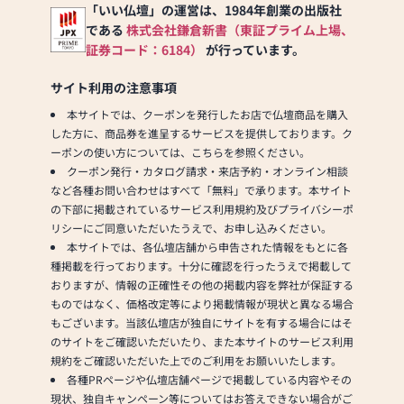
意しております。1,000種類
「いい仏壇」の運営は、1984年創業の出版社
以上の組み合わせの中から
である
株式会社鎌倉新書（東証プライム上場、
お客様に合ったお仏壇・お
証券コード：6184）
が行っています。
仏具をご提案いたします。
サイト利用の注意事項
≪「カリモク家具」との協
本サイトでは、クーポンを発行したお店で仏壇商品を購入
同開発≫
した方に、商品券を進呈するサービスを提供しております。ク
お仏壇のはせがわは、日本
ーポンの使い方については、こちらを参照ください。
を代表する家具メーカー
クーポン発行・カタログ請求・来店予約・オンライン相談
「カリモク家具」との協同
など各種お問い合わせはすべて「無料」で承ります。本サイト
開発で、現代の住宅にあっ
の下部に掲載されているサービス利用規約及びプライバシーポ
たモダンなお仏壇を作って
リシーにご同意いただいたうえで、お申し込みください。
います。他にも国内の家具
本サイトでは、各仏壇店舗から申告された情報をもとに各
専門メーカーと作り上げた
種掲載を行っております。十分に確認を行ったうえで掲載して
お仏壇コレクションがあ
おりますが、情報の正確性その他の掲載内容を弊社が保証する
り、祈る人と偲ぶ人をつな
ものではなく、価格改定等により掲載情報が現状と異なる場合
ぐ新しいカタチを提案しま
もございます。当該仏壇店が独自にサイトを有する場合にはそ
す。
のサイトをご確認いただいたり、また本サイトのサービス利用
規約をご確認いただいた上でのご利用をお願いいたします。
≪はせがわ店舗サービスの
各種PRページや仏壇店舗ページで掲載している内容やその
ご案内≫
現状、独自キャンペーン等についてはお答えできない場合がご