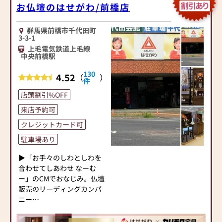
お仏壇のはせがわ/前橋店
群馬県前橋市千代田町
3-3-1
上毛電気鉄道上毛線
中央前橋駅
130
4.52
（
）
件
店頭割引%OFF
来店予約可
クレジットカード可
駐車場あり
▶「お手々のしわとしわを
合わせてしあわせ なーむ
ー」のCMでおなじみ。仏壇
販売のリーディングカンパ
ニー
▶「カリモク家具」など国
内家具専門メーカーと、モ