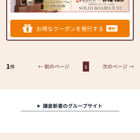
ダンなインテリアにマッチ
するお仏壇を展開
◆◆ お陰様で創業94年 ◆◆
お得なクーポンを発行する
無料
国内130店舗以上のスケール
メリットと東証上場の信
頼。創業以来、親切・丁寧
な説明と対応を心がけ、年
間約25,000基のお仏壇、約
3,000基のお墓を納めていま
1
← 前のページ
次のページ →
件
1
す。「お仏壇のはせがわ」
では、さまざまな供養（対
話の場づくり）の形をご提
案しております。ご自身、
ご家族にあった供養の形に
ついて、迷うことや、お困
鎌倉新書のグループサイト
りのことなどございました
ら、ぜひ、お気軽にご相談
ください。店内にはお仏
壇・お仏具・お位牌・お線
香・お念珠等、豊富にご用