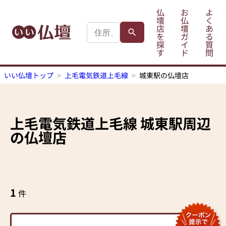
仏
お
よ
壇
仏
く
店
壇
あ
を
ガ
る
探
イ
質
す
ド
問
いい仏壇トップ
上毛電気鉄道上毛線
城東駅の仏壇店
上毛電気鉄道上毛線
城東駅
周辺
の仏壇店
1
件