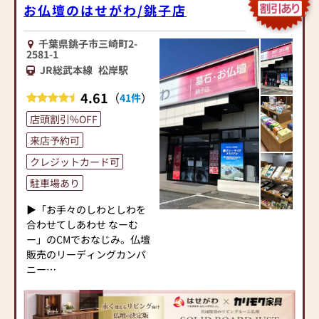
お仏壇のはせがわ/銚子店
千葉県銚子市三崎町2-
2581-1
JR総武本線
松岸駅
4.61
（
）
41件
店頭割引%OFF
来店予約可
クレジットカード可
駐車場あり
▶「お手々のしわとしわを
合わせてしあわせ なーむ
ー」のCMでおなじみ。仏壇
販売のリーディングカンパ
ニー
▶「カリモク家具」など国
内家具専門メーカーと、モ
ダンなインテリアにマッチ