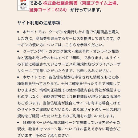
以上の組み合わせの中から
である
株式会社鎌倉新書（東証プライム上場、
お客様に合ったお仏壇・お
証券コード：6184）
が行っています。
仏具をご提案いたします。
サイト利用の注意事項
≪「カリモク家具」との協
本サイトでは、クーポンを発行したお店で仏壇商品を購入
同開発≫
した方に、商品券を進呈するサービスを提供しております。ク
お仏壇のはせがわは、日本
ーポンの使い方については、こちらを参照ください。
を代表する家具メーカー
クーポン発行・カタログ請求・来店予約・オンライン相談
「カリモク家具」との協同
など各種お問い合わせはすべて「無料」で承ります。本サイト
開発で、現代の住宅にあっ
の下部に掲載されているサービス利用規約及びプライバシーポ
たモダンなお仏壇を作って
リシーにご同意いただいたうえで、お申し込みください。
います。他にも国内の家具
本サイトでは、各仏壇店舗から申告された情報をもとに各
専門メーカーと作り上げた
種掲載を行っております。十分に確認を行ったうえで掲載して
お仏壇コレクションがあ
おりますが、情報の正確性その他の掲載内容を弊社が保証する
り、祈る人と偲ぶ人をつな
ものではなく、価格改定等により掲載情報が現状と異なる場合
ぐ新しいカタチを提案しま
もございます。当該仏壇店が独自にサイトを有する場合にはそ
す。
のサイトをご確認いただいたり、また本サイトのサービス利用
規約をご確認いただいた上でのご利用をお願いいたします。
≪はせがわ店舗サービスの
各種PRページや仏壇店舗ページで掲載している内容やその
ご案内≫
現状、独自キャンペーン等についてはお答えできない場合がご
●仏壇・仏具・お墓・相
ざいます。予めご了承ください。