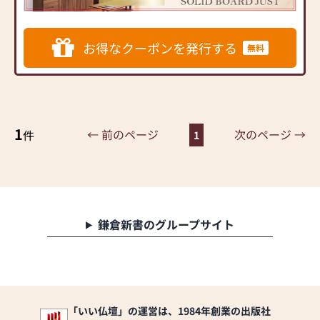
するお仏壇を展開
◆◆ お陰様で創業94年 ◆◆
お得なクーポンを発行する
無料
国内130店舗以上のスケール
メリットと東証上場の信
頼。創業以来、親切・丁寧
な説明と対応を心がけ、年
間約25,000基のお仏壇、約
3,000基のお墓を納めていま
1
← 前のページ
次のページ →
件
1
す。「お仏壇のはせがわ」
では、さまざまな供養（対
話の場づくり）の形をご提
案しております。ご自身、
ご家族にあった供養の形に
ついて、迷うことや、お困
鎌倉新書のグループサイト
りのことなどございました
ら、ぜひ、お気軽にご相談
ください。店内にはお仏
壇・お仏具・お位牌・お線
香・お念珠等、豊富にご用
意しております。1,000種類
「いい仏壇」の運営は、1984年創業の出版社