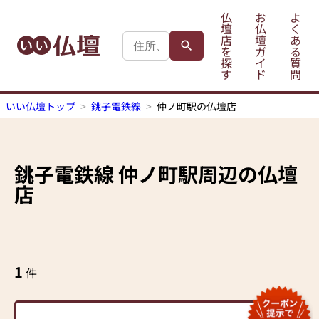
仏
お
よ
壇
仏
く
店
壇
あ
を
ガ
る
探
イ
質
す
ド
問
いい仏壇トップ
銚子電鉄線
仲ノ町駅の仏壇店
銚子電鉄線
仲ノ町駅
周辺の仏壇
店
1
件