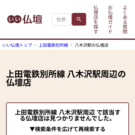
仏
お
よ
壇
仏
く
店
壇
あ
を
ガ
る
探
イ
質
す
ド
問
いい仏壇トップ
上田電鉄別所線
八木沢駅の仏壇店
上田電鉄別所線
八木沢駅
周辺の
仏壇店
上田電鉄別所線
八木沢駅
周辺 で該当す
る仏壇店は見つかりませんでした。
▼検索条件を広げて再検索する