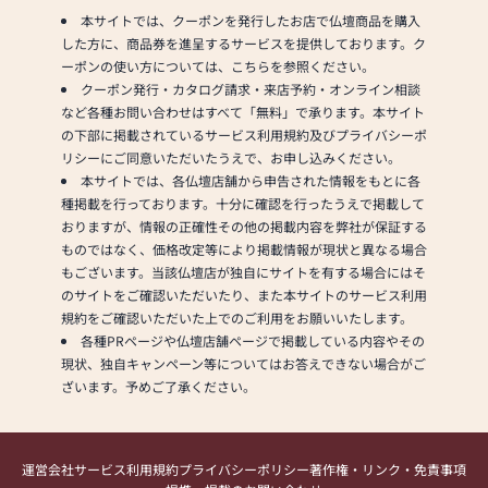
本サイトでは、クーポンを発行したお店で仏壇商品を購入
した方に、商品券を進呈するサービスを提供しております。ク
ーポンの使い方については、こちらを参照ください。
クーポン発行・カタログ請求・来店予約・オンライン相談
など各種お問い合わせはすべて「無料」で承ります。本サイト
の下部に掲載されているサービス利用規約及びプライバシーポ
リシーにご同意いただいたうえで、お申し込みください。
本サイトでは、各仏壇店舗から申告された情報をもとに各
種掲載を行っております。十分に確認を行ったうえで掲載して
おりますが、情報の正確性その他の掲載内容を弊社が保証する
ものではなく、価格改定等により掲載情報が現状と異なる場合
もございます。当該仏壇店が独自にサイトを有する場合にはそ
のサイトをご確認いただいたり、また本サイトのサービス利用
規約をご確認いただいた上でのご利用をお願いいたします。
各種PRページや仏壇店舗ページで掲載している内容やその
現状、独自キャンペーン等についてはお答えできない場合がご
ざいます。予めご了承ください。
運営会社
サービス利用規約
プライバシーポリシー
著作権・リンク・免責事項