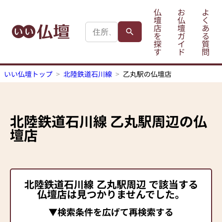
仏
お
よ
壇
仏
く
店
壇
あ
を
ガ
る
探
イ
質
す
ド
問
いい仏壇トップ
北陸鉄道石川線
乙丸駅の仏壇店
北陸鉄道石川線
乙丸駅
周辺の仏
壇店
北陸鉄道石川線
乙丸駅
周辺 で該当する
仏壇店は見つかりませんでした。
▼検索条件を広げて再検索する