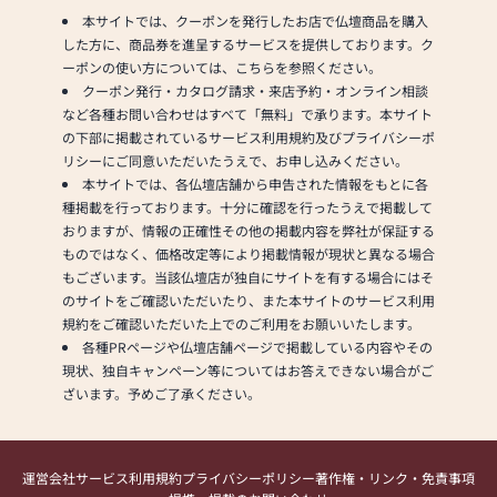
本サイトでは、クーポンを発行したお店で仏壇商品を購入
した方に、商品券を進呈するサービスを提供しております。ク
ーポンの使い方については、こちらを参照ください。
クーポン発行・カタログ請求・来店予約・オンライン相談
など各種お問い合わせはすべて「無料」で承ります。本サイト
の下部に掲載されているサービス利用規約及びプライバシーポ
リシーにご同意いただいたうえで、お申し込みください。
本サイトでは、各仏壇店舗から申告された情報をもとに各
種掲載を行っております。十分に確認を行ったうえで掲載して
おりますが、情報の正確性その他の掲載内容を弊社が保証する
ものではなく、価格改定等により掲載情報が現状と異なる場合
もございます。当該仏壇店が独自にサイトを有する場合にはそ
のサイトをご確認いただいたり、また本サイトのサービス利用
規約をご確認いただいた上でのご利用をお願いいたします。
各種PRページや仏壇店舗ページで掲載している内容やその
現状、独自キャンペーン等についてはお答えできない場合がご
ざいます。予めご了承ください。
運営会社
サービス利用規約
プライバシーポリシー
著作権・リンク・免責事項