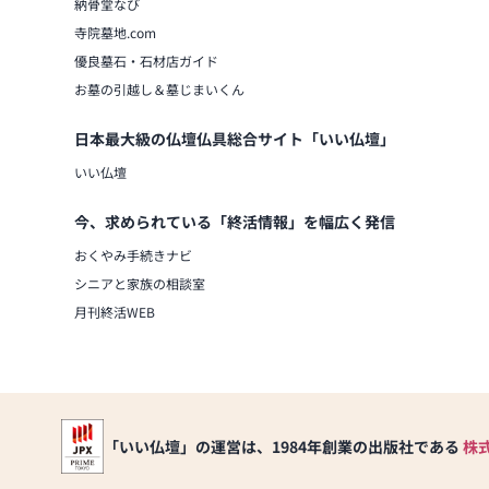
納骨堂なび
寺院墓地.com
優良墓石・石材店ガイド
お墓の引越し＆墓じまいくん
日本最大級の仏壇仏具総合サイト「いい仏壇」
いい仏壇
今、求められている「終活情報」を幅広く発信
おくやみ手続きナビ
シニアと家族の相談室
月刊終活WEB
「いい仏壇」の運営は、1984年創業の出版社である
株