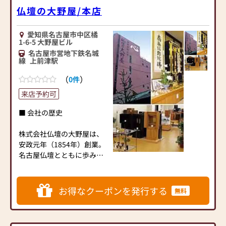
や奉仕活動にも積極的に取
仏壇の大野屋/本店
り組んでいます。
みなさまのご来店、心より
・名古屋仏壇商工協同組合
お待ちしております。
副理事長
愛知県名古屋市中区橘
1-6-5 大野屋ビル
・仏壇公正取引協議会専務
名古屋市営地下鉄名城
理事
【電車でお越しの方】
線
上前津駅
・学校法人名古屋龍谷学園
名古屋市営地下鉄「上前津
(西別院幼稚園)評議員
（
）
0件
駅」、「大須観音駅」より
・真宗大谷派名古屋教区門
徒歩にて約５分
来店予約可
徒会会員 ／ 教区教化センタ
【お車でお越しの方】
ー真宗の仏事 研究・学習班
■ 会社の歴史
名古屋都市高速「東別院イ
メンバー
ンター」より車で約５分
・全日本宗教用具協同組合
株式会社仏壇の大野屋は、
員
安政元年（1854年）創業。
【電子決済】
・東海優良仏壇振興会員
名古屋仏壇とともに歩み、
paypay,Airpay 利用可能
・名古屋大須ロータリーク
五代にわたり伝統と技術を
amazonpay,d払い,auペイ
ラブ会員
受け継いできました。長年
（準備中）
・一般財団法人伝統的工芸
にわたり地域の皆様に支え
お得なクーポンを発行する
無料
品産業振興協会賛助会員
られ、安心と信頼を大切に
・「PRAY for (ONE) 小さな
歩み続けています。
祈りのプロジェクト」サポ
ーター企業