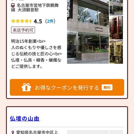
名古屋市営地下鉄鶴舞
線
大須観音駅
◆ショップポリシー◆
・安心してお仏壇選びをし
4.5
（
）
2件
ていただけますように展示
来店予約可
のお仏壇すべてに品質と生
産地の表示を行っていま
明治15年創業<br>
す。
人のぬくもりや優しさを感
※国産品を中心とした安
じる伝統の技と匠の心<br>
心良質なお仏壇だけを取り
仏壇・仏具・線香・蝋燭な
扱っており、国産品比率に
どご提供します。
も圧倒的な自信がありま
す。
・製造職人から大型店なら
お得なクーポンを発行する
ではの大口特価で提供を受
無料
けているためお客様にお値
打ちにお届けできます。
・弊社が企画したお仏壇が
中小企業庁長官賞受賞を受
仏壇の山由
賞するなど、オンリーワン
の自社製品も企画製造して
います。創業時からのモノ
愛知県名古屋市中区上