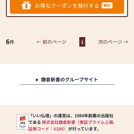
■４階
額）ペット仏壇など<br>
お得なクーポンを発行する
無料
ご家族が集うリビングや居
<br>
間でお仏壇と心のふれあい
仏壇の修理・お洗濯・リフ
をテーマにモダンに展示し
ォーム・クリーニング等、
ました。
何でもご相談下さい。<br>
お引越しやご新築の際の仏
6
壇の移動や処分、お預かり
← 前のページ
次のページ →
件
1
致します。<br>
墓地、墓石や仏事に関する
ご相談も承ります。お気軽
にどうぞ。<br>
鎌倉新書のグループサイト
「いい仏壇」の運営は、1984年創業の出版社
である
株式会社鎌倉新書（東証プライム上場、
証券コード：6184）
が行っています。