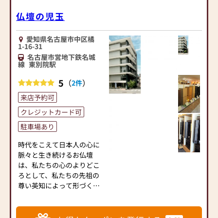
■ 会社概要
仏壇の児玉
◆店舗◆
愛知県下に「大須本店」
株式会社仏壇の大野屋は、
愛知県名古屋市中区橘
「小牧店」「尾張旭店」
名古屋・大須仏壇街に本店
1-16-31
「大府店」の４店舗、岐阜
を構える老舗仏壇店です。
名古屋市営地下鉄名城
県下には「東濃店」がござ
伝統的な名古屋仏壇をはじ
線
東別院駅
います。
め、唐木仏壇や家具調仏
5
（
）
2件
壇、仏具、墓石まで幅広く
◆取扱商品◆
取り扱い、お客様のご供養
来店予約可
【金仏壇】 伝統的工芸品
のかたちに寄り添ったご提
「名古屋仏壇」(自社製)～名
クレジットカード可
案を行っております。五代
古屋壇／京型仏壇など
目社長の山田宗宏のもと、
駐車場あり
【唐木仏壇】 徳島製総無
品質と誠実な対応を大切に
垢オリジナル仏壇～本黒檀
時代をこえて日本人の心に
し、安心してご相談いただ
／本紫檀／紫檀／本欅／な
脈々と生き続けるお仏壇
ける体制を整えています。
ど
は、私たちの心のよりどこ
本店には名古屋仏壇商工協
【家具調仏壇】 リビング
ろとして、私たちの先祖の
同組合や東海優良仏壇振興
にもぴったりなデザインの
尊い英知によって形づくら
会の事務所も併設されてお
モダン仏壇
れた豊な精神文化の象徴で
り、業界の中心的な役割も
【ミニ仏壇】 ２万円代よ
す。
担っています。位牌彫刻を
り高級品まで多種多数
磨きぬかれた伝統技術をま
自社で行うほか、設置まで