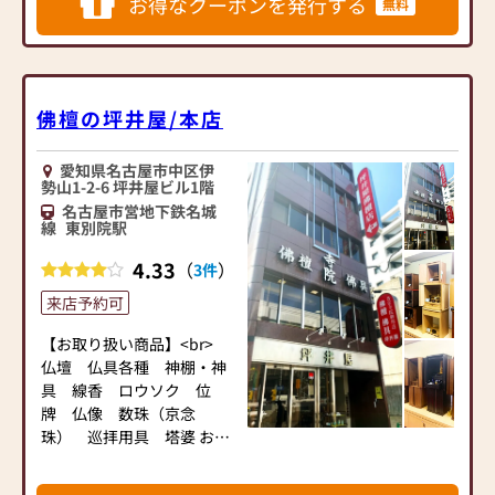
お得なクーポンを発行する
無料
※お仏壇のお洗濯やクリー
もり、向上させ厳選された
丁寧に対応し、長く安心し
ニング・修理・修復も得意
特選品を次の世代に伝え残
てお使いいただける品質を
としております。
していきたいと思います。
お届けしています。
仏壇 仏具各種 神棚 神具
■１階
佛檀の坪井屋/本店
線香 ロウソク 位牌 仏
標準的な半間お仏間用サイ
■ スタッフについて
像 数珠（京念珠）
ズのお仏壇を１台１台お仏
愛知県名古屋市中区伊
お宮 外祭 神徒壇 お
間形式で展示しました。専
当店には、名古屋仏壇の伝
勢山1-2-6 坪井屋ビル1階
香・香道具 掛軸 表装
門店ならではのお線香も充
統工芸士をはじめ、お墓デ
名古屋市営地下鉄名城
（軸額）
実。
線
東別院駅
ィレクターや京念珠製造師
■２階
など、専門知識と経験を持
4.33
（
）
◆ご寺院様向けの業務◆
3件
和室や居間にあっても毎日
つスタッフが在籍しており
寺院仏具 寺院内陣施工
の生活と調和する少し小さ
ます。また真宗大谷派名古
来店予約可
納骨檀施工
めのお仏壇を多数展示しま
屋教区の教化委員や寺院活
した。
【お取り扱い商品】<br>
動に関わる人材もおり、ご
まずはお下見だけでも結構
■３階
仏壇 仏具各種 神棚・神
供養や仏事についても安心
です。
日本屈指の仏壇生産地、名
具 線香 ロウソク 位
してご相談いただけます。
クーポンを発行されてご来
古屋の伝統工芸品｢純金箔漆
牌 仏像 数珠（京念
お客様一人ひとりのお気持
店くださいませ。
塗り仏壇｣と唐木仏壇の名産
珠） 巡拝用具 塔婆 お
ちに寄り添い、丁寧にご案
地徳島県の｢黒檀紫 檀仏壇｣
宮 外祭 神徒壇 お香・
内いたします。
を格調高く展示しました。
香道具 掛軸 表装（軸