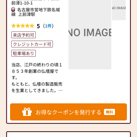
前津1-10-1
作りの精神を今も大切に守
名古屋市営地下鉄名城
り続けています。
線
上前津駅
・仏事のプロ「仏事コーデ
ィネーター資格」を持った
5
（
）
1件
スタッフがお客様の想いに
来店予約可
合ったお仏壇やご供養の仕
方をご案内させていただき
クレジットカード可
ます。
駐車場あり
◆キャッシュレス化に対
当店、江戸の終わりの頃１
応 さらにお得！ポイント
８５３年創業の仏壇屋で
もたまる◆
す。
各種クレジットカードでお
もともと、仏壇の製造販売
支払いいただけます。また
を生業としてきました。
PayPayや電子マネー決済も
現在でも注文による、仏壇
ご利用可能です。
の製造や仏壇のお洗濯を手
掛けています。
お得なクーポンを発行する
無料
◆弊社代表の社外役務◆
自社工場で仏壇製造から修
地元をはじめ全国団体の役
理、洗濯までトータルポー
務に着任しております。仏
ト。お困りの際はいつでも
壇業界や地域社会への貢献
ご相談ください。