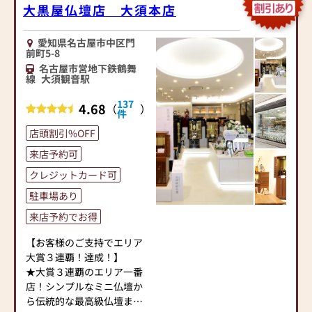
大黒屋仏壇店 大須本店
愛知県名古屋市中区門
前町5-8
名古屋市営地下鉄鶴舞
線
大須観音駅
137
4.68
（
）
件
店頭割引%OFF
来店予約可
クレジットカード可
駐車場あり
来店予約でお得
【お客様のご支持でエリア
大賞３連覇！達成！】
★大賞３連覇のエリア一番
店！シンプルなミニ仏壇か
ら伝統的な最高級仏壇まで