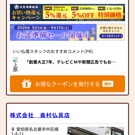
豊富に展示
★仏事コーディネーター資
格のスタッフが丁寧にご案
内いたします。小さなこと
もお気軽にご相談くださ
い。
愛知県岐阜県下に5店舗を展
いい仏壇スタッフのおすすめコメント[PR]
開する新聞広告でもおなじ
みの大型店です。
「創業大正7年、テレビＣＭや新聞広告でもおな
伝統的な金仏壇や黒檀仏壇
じみの老舗仏壇店！伝産品の金仏壇・こだわりの
国産唐木仏壇をはじめ、お値打ちなモダン仏壇ま
から、現代的な雰囲気の家
で豊富な品揃えです。地下鉄上前津駅から徒歩３
具調仏壇(モダン仏壇)まで多
分、駐車場も完備！」
お得なクーポンを発行する
種多彩な商品ラインナップ
無料
を誇り、お客様のご供養の
想いに合ったお仏壇探しを
知識豊富なスタッフが丁寧
にお手伝いさせていただき
株式会社 奥村仏具店
ます。
お客様からのご支持のお陰
様で年間仏壇成約数が約
愛知県名古屋市中区橘
1-4-11
1300本を誇っています。