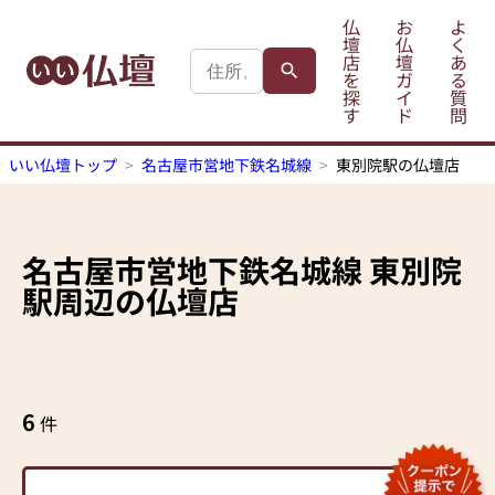
仏
お
よ
壇
仏
く
店
壇
あ
を
ガ
る
探
イ
質
す
ド
問
いい仏壇トップ
名古屋市営地下鉄名城線
東別院駅の仏壇店
名古屋市営地下鉄名城線
東別院
駅
周辺の仏壇店
6
件