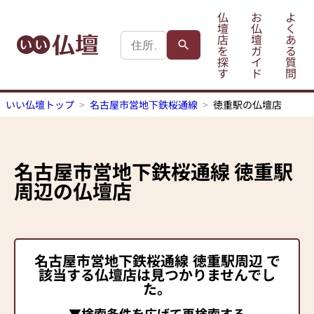
仏
お
よ
壇
仏
く
店
壇
あ
を
ガ
る
探
イ
質
す
ド
問
いい仏壇トップ
名古屋市営地下鉄桜通線
徳重駅の仏壇店
名古屋市営地下鉄桜通線
徳重駅
周辺の仏壇店
名古屋市営地下鉄桜通線
徳重駅
周辺 で
該当する仏壇店は見つかりませんでし
た。
▼検索条件を広げて再検索する