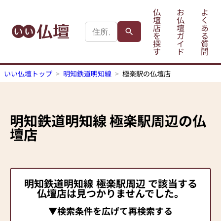
仏
お
よ
壇
仏
く
店
壇
あ
を
ガ
る
探
イ
質
す
ド
問
いい仏壇トップ
明知鉄道明知線
極楽駅の仏壇店
明知鉄道明知線
極楽駅
周辺の仏
壇店
明知鉄道明知線
極楽駅
周辺 で該当する
仏壇店は見つかりませんでした。
▼検索条件を広げて再検索する