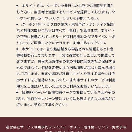
本サイトでは、クーポンを発行したお店で仏壇商品を購入
した方に、商品券を進呈するサービスを提供しております。ク
ーポンの使い方については、こちらを参照ください。
クーポン発行・カタログ請求・来店予約・オンライン相談
など各種お問い合わせはすべて「無料」で承ります。本サイト
の下部に掲載されているサービス利用規約及びプライバシーポ
リシーにご同意いただいたうえで、お申し込みください。
本サイトでは、各仏壇店舗から申告された情報をもとに各
種掲載を行っております。十分に確認を行ったうえで掲載して
おりますが、情報の正確性その他の掲載内容を弊社が保証する
ものではなく、価格改定等により掲載情報が現状と異なる場合
もございます。当該仏壇店が独自にサイトを有する場合にはそ
のサイトをご確認いただいたり、また本サイトのサービス利用
規約をご確認いただいた上でのご利用をお願いいたします。
各種PRページや仏壇店舗ページで掲載している内容やその
現状、独自キャンペーン等についてはお答えできない場合がご
ざいます。予めご了承ください。
運営会社
サービス利用規約
プライバシーポリシー
著作権・リンク・免責事項