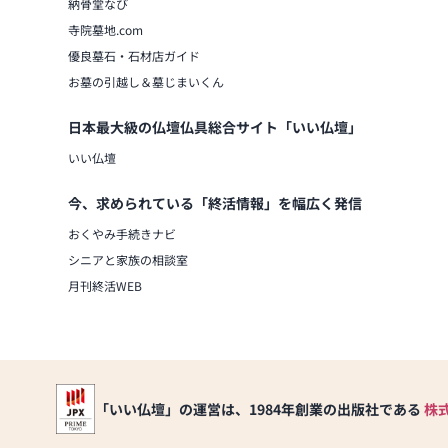
納骨堂なび
寺院墓地.com
優良墓石・石材店ガイド
お墓の引越し＆墓じまいくん
日本最大級の仏壇仏具総合サイト「いい仏壇」
いい仏壇
今、求められている「終活情報」を幅広く発信
おくやみ手続きナビ
シニアと家族の相談室
月刊終活WEB
「いい仏壇」の運営は、1984年創業の出版社である
株